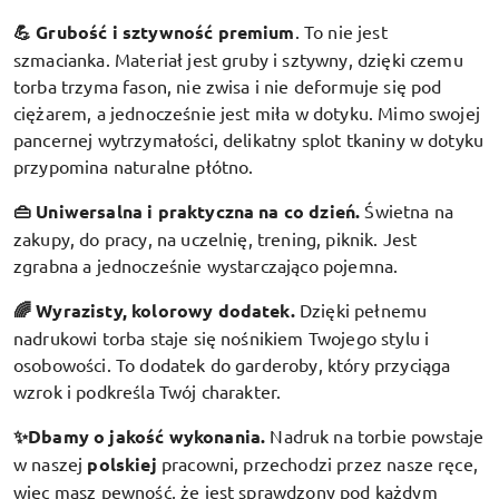
💪 Grubość i sztywność premium
.
To nie jest
szmacianka. Materiał jest gruby i sztywny, dzięki czemu
torba trzyma fason, nie zwisa i nie deformuje się pod
ciężarem, a jednocześnie jest miła w dotyku. Mimo swojej
pancernej wytrzymałości, delikatny splot tkaniny w dotyku
przypomina naturalne płótno.
👜 Uniwersalna i praktyczna na co dzień.
Świetna na
zakupy, do pracy, na uczelnię, trening, piknik. Jest
zgrabna a jednocześnie wystarczająco pojemna.
🌈 Wyrazisty, kolorowy dodatek
.
Dzięki pełnemu
nadrukowi torba staje się nośnikiem Twojego stylu i
osobowości. To dodatek do garderoby, który przyciąga
wzrok i podkreśla Twój charakter.
✨Dbamy o jakość wykonania.
Nadruk na torbie powstaje
w naszej
polskiej
pracowni, przechodzi przez nasze ręce,
więc masz pewność, że jest sprawdzony pod każdym