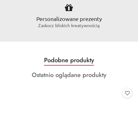
Personalizowane prezenty
Zaskocz bliskich kreatywnością
Produkty
Podobne produkty
Pomiń karuzelę produktów
o
Produkty
Ostatnio oglądane produkty
statusie:
o
statusie: