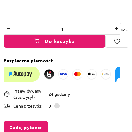
Ilość
szt.
Do koszyka
Bezpieczne płatności:
Dostępność
Przewidywany
i
24 godziny
czas wysyłki:
dostawa
Cena przesyłki:
0
Zadaj pytanie