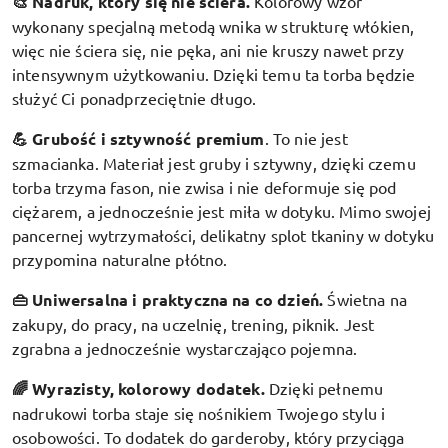
🎨 Nadruk, który się nie ściera.
Kolorowy wzór
wykonany specjalną metodą wnika w strukturę włókien,
więc nie ściera się, nie pęka, ani nie kruszy nawet przy
intensywnym użytkowaniu. Dzięki temu ta torba będzie
służyć Ci ponadprzeciętnie długo.
💪 Grubość i sztywność premium
.
To nie jest
szmacianka. Materiał jest gruby i sztywny, dzięki czemu
torba trzyma fason, nie zwisa i nie deformuje się pod
ciężarem, a jednocześnie jest miła w dotyku. Mimo swojej
pancernej wytrzymałości, delikatny splot tkaniny w dotyku
przypomina naturalne płótno.
👜 Uniwersalna i praktyczna na co dzień.
Świetna na
zakupy, do pracy, na uczelnię, trening, piknik. Jest
zgrabna a jednocześnie wystarczająco pojemna.
🌈 Wyrazisty, kolorowy dodatek
.
Dzięki pełnemu
nadrukowi torba staje się nośnikiem Twojego stylu i
osobowości. To dodatek do garderoby, który przyciąga