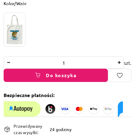
Wariant
Kolor/Wzór
Ilość
szt.
Do koszyka
Bezpieczne płatności:
Dostępność
Przewidywany
i
24 godziny
czas wysyłki: