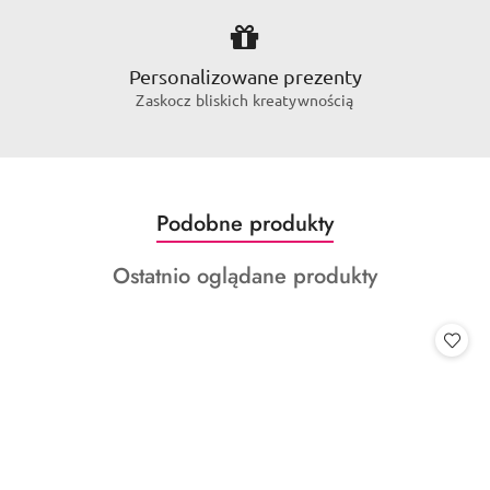
Personalizowane prezenty
Zaskocz bliskich kreatywnością
Produkty
Podobne produkty
Pomiń karuzelę produktów
o
Produkty
Ostatnio oglądane produkty
statusie:
o
statusie: