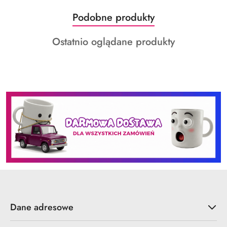
Produkty
Podobne produkty
Pomiń karuzelę produktów
o
Produkty
Ostatnio oglądane produkty
statusie:
o
statusie:
Dane adresowe