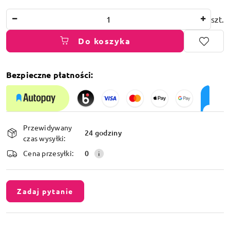
Ilość
szt.
Do koszyka
Bezpieczne płatności:
Dostępność
Przewidywany
i
24 godziny
czas wysyłki:
dostawa
Cena przesyłki:
0
Zadaj pytanie