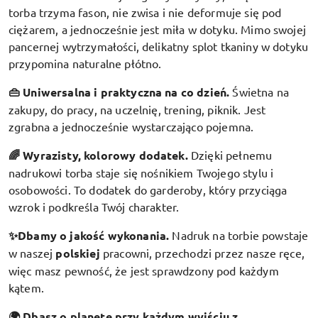
torba trzyma fason, nie zwisa i nie deformuje się pod
ciężarem, a jednocześnie jest miła w dotyku. Mimo swojej
pancernej wytrzymałości, delikatny splot tkaniny w dotyku
przypomina naturalne płótno.
👜 Uniwersalna i praktyczna na co dzień.
Świetna na
zakupy, do pracy, na uczelnię, trening, piknik. Jest
zgrabna a jednocześnie wystarczająco pojemna.
🌈 Wyrazisty, kolorowy dodatek
.
Dzięki pełnemu
nadrukowi torba staje się nośnikiem Twojego stylu i
osobowości. To dodatek do garderoby, który przyciąga
wzrok i podkreśla Twój charakter.
✨Dbamy o jakość wykonania.
Nadruk na torbie powstaje
w naszej
polskiej
pracowni, przechodzi przez nasze ręce,
więc masz pewność, że jest sprawdzony pod każdym
kątem.
🌍 Dbasz o planetę przy każdym wyjściu z