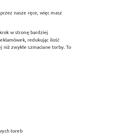
przez nasze ręce, więc masz
krok w stronę bardziej
reklamówek, redukując ilość
j niż zwykłe szmaciane torby. To
wych toreb