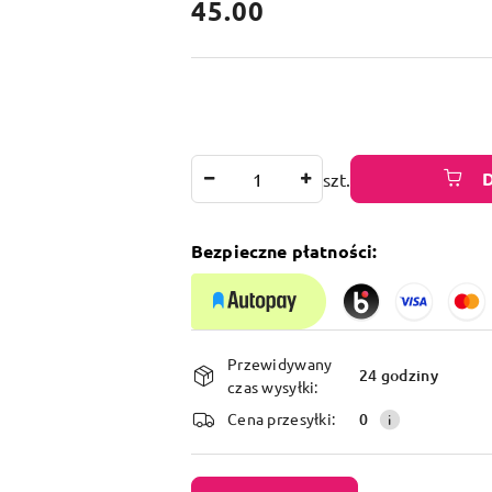
cena:
45.00
Ilość
szt.
Bezpieczne płatności:
Dostępność
Przewidywany
i
24 godziny
czas wysyłki:
dostawa
Cena przesyłki:
0