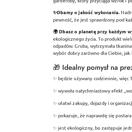
garderoby, który przyciąga wzrok i p
✨Dbamy o jakość wykonania.
Nadr
pewność, że jest sprawdzony pod k
🌍 Dbasz o planetę przy każdym w
ekologicznego życia. To produkt wie
odpadów. Gruba, wytrzymała tkanina s
wybór dobry zarówno dla Ciebie, jak 
🎁 Idealny pomysł na prez
będzie używany codziennie, więc T
✨
wywoła natychmiastowy efekt „wow
✨
ułatwi zakupy, dojazdy i organizac
✨
pokazuje, że naprawdę się postarał
✨
jest ekologiczny, bo zastępuje je
✨