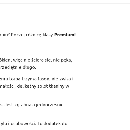
aniu? Poczuj różnicę klasy
Premium!
en, więc nie ściera się, nie pęka,
rzeciętnie długo.
zemu torba trzyma fason, nie zwisa i
ałości, delikatny splot tkaniny w
ik. Jest zgrabna a jednocześnie
ylu i osobowości. To dodatek do