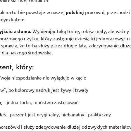
odkreśla Twój charakter.
uk na torbie powstaje w naszej
polskiej
pracowni, przechodzi 
ażdym kątem.
yjściu z domu.
Wybierając taką torbę, robisz mały, ale ważny 
lorazowego użytku, który zastępuje dziesiątki jednorazowych 
prawia, że torba służy przez długie lata, zdecydowanie dłuże
i dla naszego środowiska.
ent, który:
woja niespodzianka nie wyląduje w kącie
", bo kolorowy nadruk jest żywy i trwały
ję - jedna torba, mnóstwo zastosowań
eś - prezent jest oryginalny, niebanalny i praktyczny
dnorazówki i służy zdecydowanie dłużej od zwykłych materiało