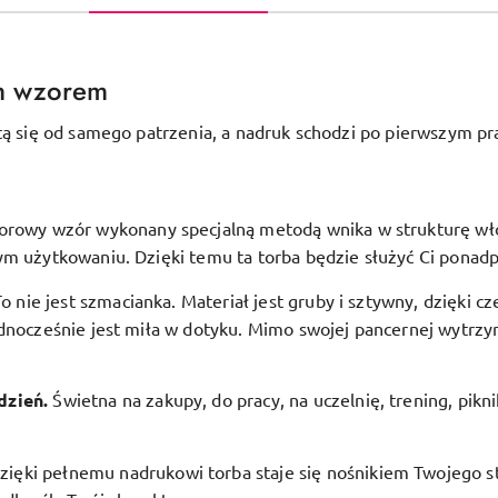
m wzorem
tą się od samego patrzenia, a nadruk schodzi po pierwszym pr
orowy wzór wykonany specjalną metodą wnika w strukturę włóki
ym użytkowaniu. Dzięki temu ta torba będzie służyć Ci ponadp
To nie jest szmacianka. Materiał jest gruby i sztywny, dzięki c
dnocześnie jest miła w dotyku. Mimo swojej pancernej wytrzym
.
dzień.
Świetna na zakupy, do pracy, na uczelnię, trening, pikn
zięki pełnemu nadrukowi torba staje się nośnikiem Twojego st