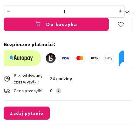
Ilość
szt.
Do koszyka
Bezpieczne płatności:
Dostępność
Przewidywany
i
24 godziny
czas wysyłki:
dostawa
Cena przesyłki:
0
Zadaj pytanie