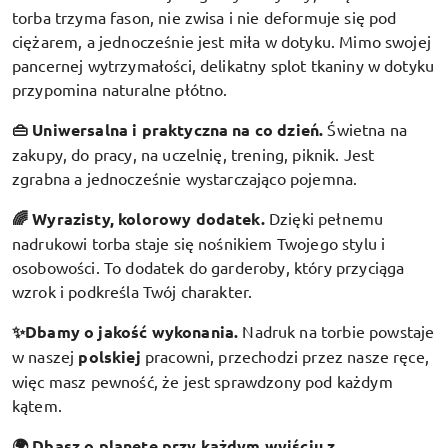
torba trzyma fason, nie zwisa i nie deformuje się pod
ciężarem, a jednocześnie jest miła w dotyku. Mimo swojej
pancernej wytrzymałości, delikatny splot tkaniny w dotyku
przypomina naturalne płótno.
👜 Uniwersalna i praktyczna na co dzień.
Świetna na
zakupy, do pracy, na uczelnię, trening, piknik. Jest
zgrabna a jednocześnie wystarczająco pojemna.
🌈 Wyrazisty, kolorowy dodatek
.
Dzięki pełnemu
nadrukowi torba staje się nośnikiem Twojego stylu i
osobowości. To dodatek do garderoby, który przyciąga
wzrok i podkreśla Twój charakter.
✨Dbamy o jakość wykonania.
Nadruk na torbie powstaje
w naszej
polskiej
pracowni, przechodzi przez nasze ręce,
więc masz pewność, że jest sprawdzony pod każdym
kątem.
🌍 Dbasz o planetę przy każdym wyjściu z