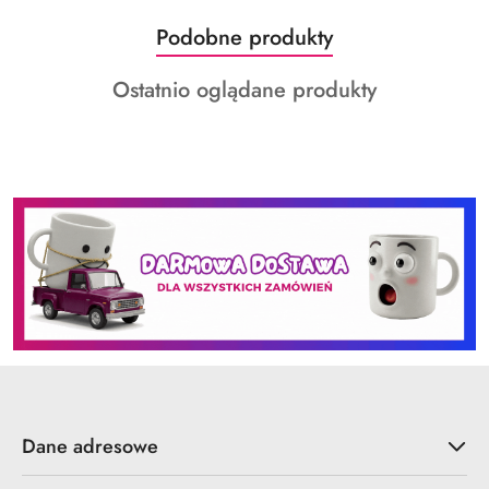
Produkty
Podobne produkty
Pomiń karuzelę produktów
o
Produkty
Ostatnio oglądane produkty
statusie:
o
statusie:
Dane adresowe