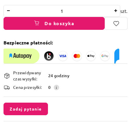
Ilość
szt.
Do koszyka
Bezpieczne płatności:
Dostępność
Przewidywany
i
24 godziny
czas wysyłki:
dostawa
Cena przesyłki:
0
Zadaj pytanie