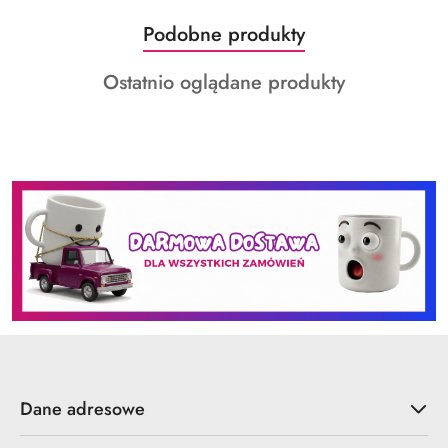
Produkty
Podobne produkty
Pomiń karuzelę produktów
o
Produkty
Ostatnio oglądane produkty
statusie:
o
statusie:
Dane adresowe