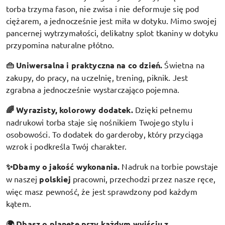
torba trzyma fason, nie zwisa i nie deformuje się pod
ciężarem, a jednocześnie jest miła w dotyku. Mimo swojej
pancernej wytrzymałości, delikatny splot tkaniny w dotyku
przypomina naturalne płótno.
👜 Uniwersalna i praktyczna na co dzień.
Świetna na
zakupy, do pracy, na uczelnię, trening, piknik. Jest
zgrabna a jednocześnie wystarczająco pojemna.
🌈 Wyrazisty, kolorowy dodatek
.
Dzięki pełnemu
nadrukowi torba staje się nośnikiem Twojego stylu i
osobowości. To dodatek do garderoby, który przyciąga
wzrok i podkreśla Twój charakter.
✨Dbamy o jakość wykonania.
Nadruk na torbie powstaje
w naszej
polskiej
pracowni, przechodzi przez nasze ręce,
więc masz pewność, że jest sprawdzony pod każdym
kątem.
🌍 Dbasz o planetę przy każdym wyjściu z