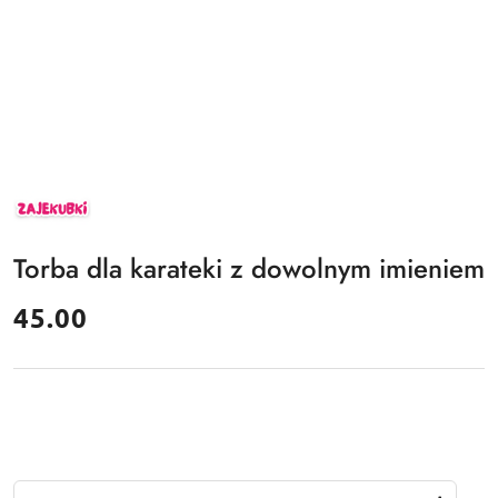
ZAJEKUBKI
Torba dla karateki z dowolnym imieniem
cena:
45.00
Ilość