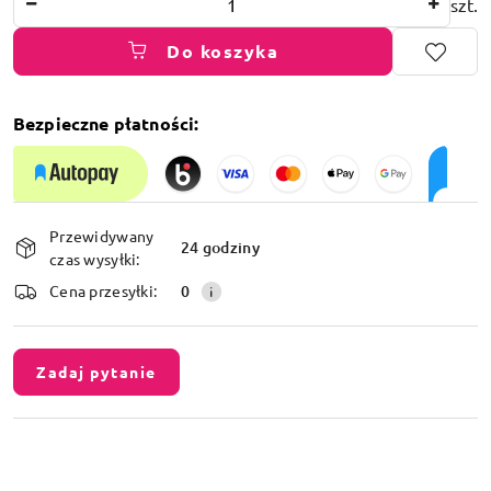
szt.
Do koszyka
Bezpieczne płatności:
Dostępność
Przewidywany
i
24 godziny
czas wysyłki:
dostawa
Cena przesyłki:
0
Zadaj pytanie