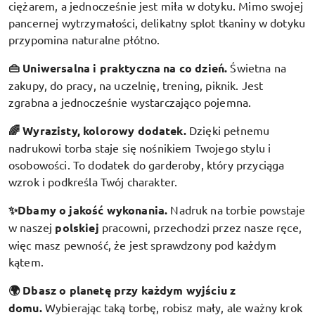
ciężarem, a jednocześnie jest miła w dotyku. Mimo swojej
pancernej wytrzymałości, delikatny splot tkaniny w dotyku
przypomina naturalne płótno.
👜 Uniwersalna i praktyczna na co dzień.
Świetna na
zakupy, do pracy, na uczelnię, trening, piknik. Jest
zgrabna a jednocześnie wystarczająco pojemna.
🌈 Wyrazisty, kolorowy dodatek
.
Dzięki pełnemu
nadrukowi torba staje się nośnikiem Twojego stylu i
osobowości. To dodatek do garderoby, który przyciąga
wzrok i podkreśla Twój charakter.
✨Dbamy o jakość wykonania.
Nadruk na torbie powstaje
w naszej
polskiej
pracowni, przechodzi przez nasze ręce,
więc masz pewność, że jest sprawdzony pod każdym
kątem.
🌍 Dbasz o planetę przy każdym wyjściu z
domu.
Wybierając taką torbę, robisz mały, ale ważny krok