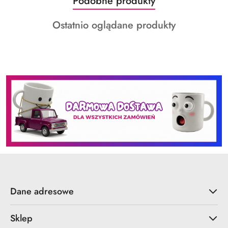
Produkty
Podobne produkty
Pomiń karuzelę produktów
o
Produkty
Ostatnio oglądane produkty
statusie:
o
statusie:
Dane adresowe
Sklep