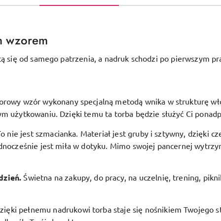
m wzorem
tą się od samego patrzenia, a nadruk schodzi po pierwszym pr
orowy wzór wykonany specjalną metodą wnika w strukturę włóki
ym użytkowaniu. Dzięki temu ta torba będzie służyć Ci ponadp
To nie jest szmacianka. Materiał jest gruby i sztywny, dzięki c
dnocześnie jest miła w dotyku. Mimo swojej pancernej wytrzym
.
dzień.
Świetna na zakupy, do pracy, na uczelnię, trening, pikn
zięki pełnemu nadrukowi torba staje się nośnikiem Twojego st