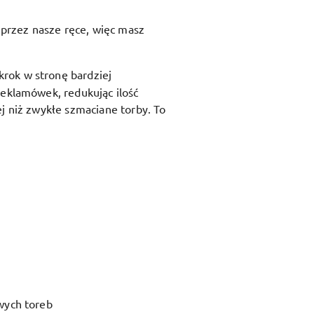
przez nasze ręce, więc masz
krok w stronę bardziej
reklamówek, redukując ilość
j niż zwykłe szmaciane torby. To
wych toreb