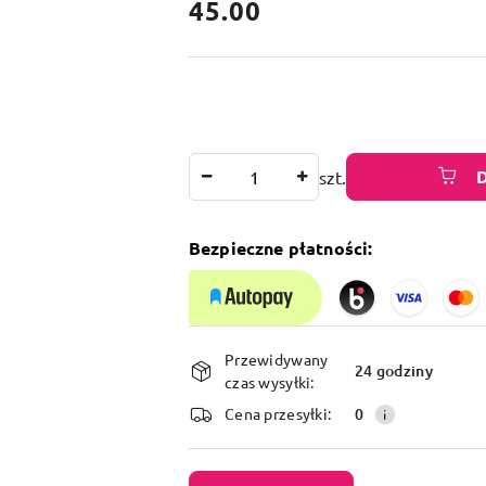
cena:
45.00
Ilość
szt.
Bezpieczne płatności:
Dostępność
Przewidywany
i
24 godziny
czas wysyłki:
dostawa
Cena przesyłki:
0