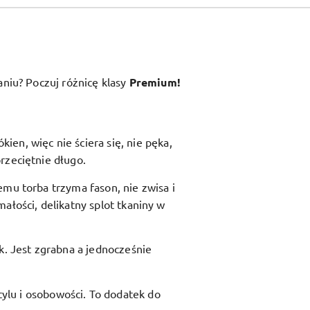
aniu? Poczuj różnicę klasy
Premium!
en, więc nie ściera się, nie pęka,
rzeciętnie długo.
zemu torba trzyma fason, nie zwisa i
ałości, delikatny splot tkaniny w
ik. Jest zgrabna a jednocześnie
ylu i osobowości. To dodatek do