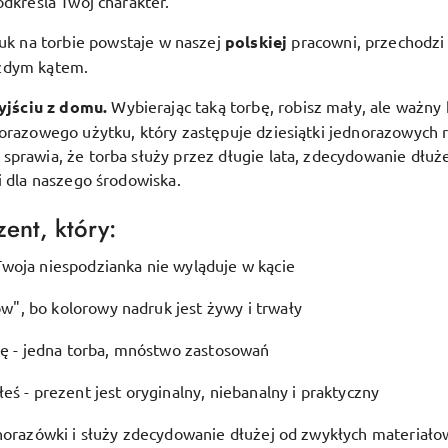
odkreśla Twój charakter.
uk na torbie powstaje w naszej
polskiej
pracowni, przechodzi 
ażdym kątem.
yjściu z domu.
Wybierając taką torbę, robisz mały, ale ważny 
lorazowego użytku, który zastępuje dziesiątki jednorazowych 
prawia, że torba służy przez długie lata, zdecydowanie dłuże
i dla naszego środowiska.
ent, który:
woja niespodzianka nie wyląduje w kącie
", bo kolorowy nadruk jest żywy i trwały
ję - jedna torba, mnóstwo zastosowań
eś - prezent jest oryginalny, niebanalny i praktyczny
dnorazówki i służy zdecydowanie dłużej od zwykłych materiało