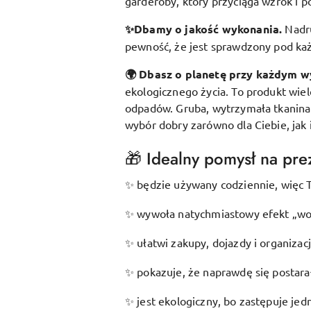
garderoby, który przyciąga wzrok i p
✨Dbamy o jakość wykonania.
Nadr
pewność, że jest sprawdzony pod k
🌍 Dbasz o planetę przy każdym w
ekologicznego życia. To produkt wie
odpadów. Gruba, wytrzymała tkanina s
wybór dobry zarówno dla Ciebie, jak 
🎁 Idealny pomysł na prez
będzie używany codziennie, więc T
✨
wywoła natychmiastowy efekt „wow
✨
ułatwi zakupy, dojazdy i organizac
✨
pokazuje, że naprawdę się postarał
✨
jest ekologiczny, bo zastępuje je
✨