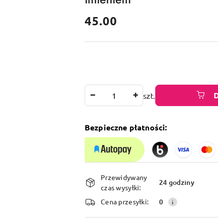
cena:
45.00
Ilość
szt.
Bezpieczne płatności:
Dostępność
Przewidywany
i
24 godziny
czas wysyłki:
dostawa
Cena przesyłki:
0