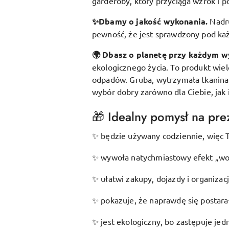
garderoby, który przyciąga wzrok i p
✨Dbamy o jakość wykonania.
Nadr
pewność, że jest sprawdzony pod k
🌍 Dbasz o planetę przy każdym w
ekologicznego życia. To produkt wie
odpadów. Gruba, wytrzymała tkanina s
wybór dobry zarówno dla Ciebie, jak 
🎁 Idealny pomysł na prez
będzie używany codziennie, więc T
✨
wywoła natychmiastowy efekt „wow
✨
ułatwi zakupy, dojazdy i organizac
✨
pokazuje, że naprawdę się postarał
✨
jest ekologiczny, bo zastępuje je
✨