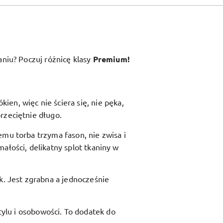
aniu? Poczuj różnicę klasy
Premium!
en, więc nie ściera się, nie pęka,
rzeciętnie długo.
zemu torba trzyma fason, nie zwisa i
ałości, delikatny splot tkaniny w
ik. Jest zgrabna a jednocześnie
ylu i osobowości. To dodatek do