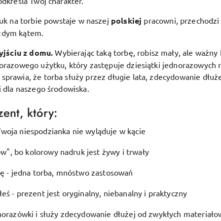
odkreśla Twój charakter.
uk na torbie powstaje w naszej
polskiej
pracowni, przechodzi 
ażdym kątem.
yjściu z domu.
Wybierając taką torbę, robisz mały, ale ważny 
lorazowego użytku, który zastępuje dziesiątki jednorazowych 
prawia, że torba służy przez długie lata, zdecydowanie dłuże
i dla naszego środowiska.
ent, który:
woja niespodzianka nie wyląduje w kącie
", bo kolorowy nadruk jest żywy i trwały
ję - jedna torba, mnóstwo zastosowań
eś - prezent jest oryginalny, niebanalny i praktyczny
dnorazówki i służy zdecydowanie dłużej od zwykłych materiało