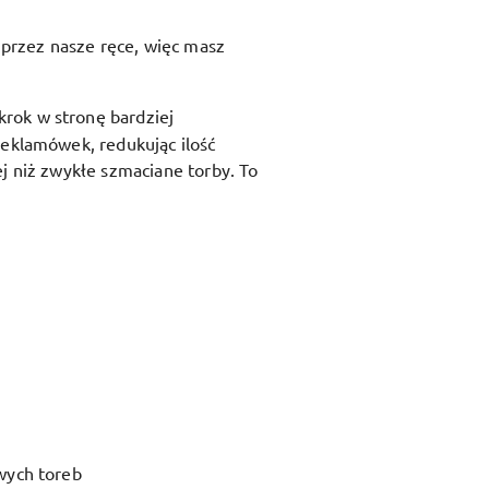
przez nasze ręce, więc masz
krok w stronę bardziej
reklamówek, redukując ilość
j niż zwykłe szmaciane torby. To
wych toreb