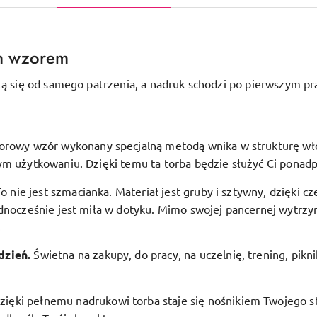
m wzorem
tą się od samego patrzenia, a nadruk schodzi po pierwszym pr
orowy wzór wykonany specjalną metodą wnika w strukturę włóki
ym użytkowaniu. Dzięki temu ta torba będzie służyć Ci ponadp
To nie jest szmacianka. Materiał jest gruby i sztywny, dzięki c
dnocześnie jest miła w dotyku. Mimo swojej pancernej wytrzym
.
dzień.
Świetna na zakupy, do pracy, na uczelnię, trening, pikn
zięki pełnemu nadrukowi torba staje się nośnikiem Twojego st