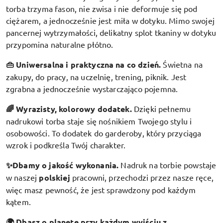
torba trzyma fason, nie zwisa i nie deformuje się pod
ciężarem, a jednocześnie jest miła w dotyku. Mimo swojej
pancernej wytrzymałości, delikatny splot tkaniny w dotyku
przypomina naturalne płótno.
👜 Uniwersalna i praktyczna na co dzień.
Świetna na
zakupy, do pracy, na uczelnię, trening, piknik. Jest
zgrabna a jednocześnie wystarczająco pojemna.
🌈 Wyrazisty, kolorowy dodatek
.
Dzięki pełnemu
nadrukowi torba staje się nośnikiem Twojego stylu i
osobowości. To dodatek do garderoby, który przyciąga
wzrok i podkreśla Twój charakter.
✨Dbamy o jakość wykonania.
Nadruk na torbie powstaje
w naszej
polskiej
pracowni, przechodzi przez nasze ręce,
więc masz pewność, że jest sprawdzony pod każdym
kątem.
🌍 Dbasz o planetę przy każdym wyjściu z