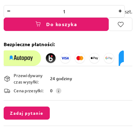
Ilość
szt.
Do koszyka
Bezpieczne płatności:
Dostępność
Przewidywany
i
24 godziny
czas wysyłki:
dostawa
Cena przesyłki:
0
Zadaj pytanie