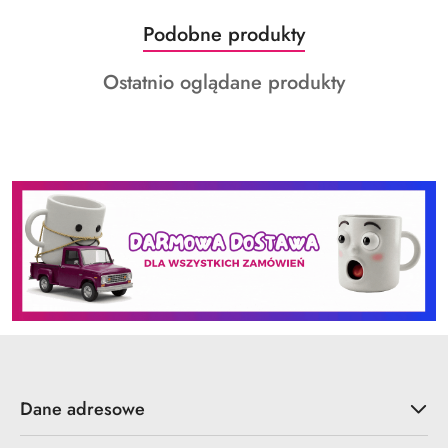
Produkty
Podobne produkty
Pomiń karuzelę produktów
o
Produkty
Ostatnio oglądane produkty
statusie:
o
statusie:
Dane adresowe