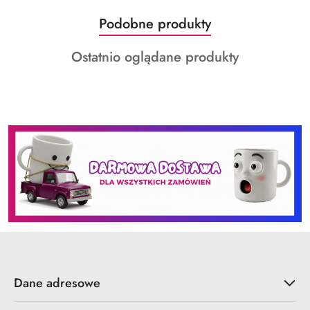
Produkty
Podobne produkty
Pomiń karuzelę produktów
o
Produkty
Ostatnio oglądane produkty
statusie:
o
statusie:
Dane adresowe