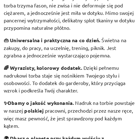
torba trzyma fason, nie zwisa i nie deformuje się pod
ciężarem, a jednocześnie jest miła w dotyku. Mimo swojej
pancernej wytrzymałości, delikatny splot tkaniny w dotyku
przypomina naturalne płótno.
👜 Uniwersalna i praktyczna na co dzień.
Świetna na
zakupy, do pracy, na uczelnię, trening, piknik. Jest
zgrabna a jednocześnie wystarczająco pojemna.
🌈 Wyrazisty, kolorowy dodatek
.
Dzięki pełnemu
nadrukowi torba staje się nośnikiem Twojego stylu i
osobowości. To dodatek do garderoby, który przyciąga
wzrok i podkreśla Twój charakter.
✨Dbamy o jakość wykonania.
Nadruk na torbie powstaje
w naszej
polskiej
pracowni, przechodzi przez nasze ręce,
więc masz pewność, że jest sprawdzony pod każdym
kątem.
🌍 Dbasz o planetę przy każdym wyjściu z