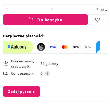
Ilość
szt.
Do koszyka
Bezpieczne płatności:
Dostępność
Przewidywany
i
24 godziny
czas wysyłki:
dostawa
Cena przesyłki:
0
Zadaj pytanie