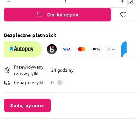
szt.
Do koszyka
Bezpieczne płatności:
Dostępność
Przewidywany
i
24 godziny
czas wysyłki:
dostawa
Cena przesyłki:
0
Zadaj pytanie