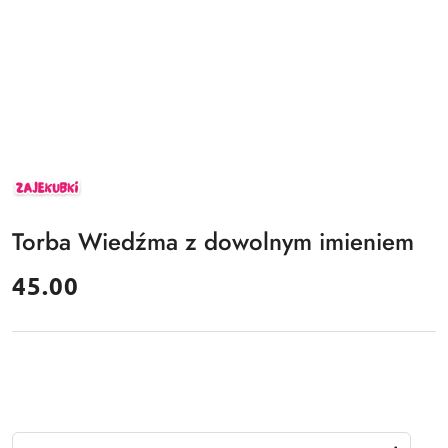
ZAJEKUBKI
Torba Wiedźma z dowolnym imieniem
cena:
45.00
Ilość