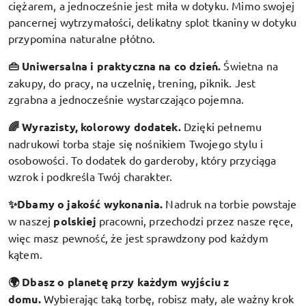
ciężarem, a jednocześnie jest miła w dotyku. Mimo swojej
pancernej wytrzymałości, delikatny splot tkaniny w dotyku
przypomina naturalne płótno.
👜 Uniwersalna i praktyczna na co dzień.
Świetna na
zakupy, do pracy, na uczelnię, trening, piknik. Jest
zgrabna a jednocześnie wystarczająco pojemna.
🌈 Wyrazisty, kolorowy dodatek
.
Dzięki pełnemu
nadrukowi torba staje się nośnikiem Twojego stylu i
osobowości. To dodatek do garderoby, który przyciąga
wzrok i podkreśla Twój charakter.
✨Dbamy o jakość wykonania.
Nadruk na torbie powstaje
w naszej
polskiej
pracowni, przechodzi przez nasze ręce,
więc masz pewność, że jest sprawdzony pod każdym
kątem.
🌍 Dbasz o planetę przy każdym wyjściu z
domu.
Wybierając taką torbę, robisz mały, ale ważny krok