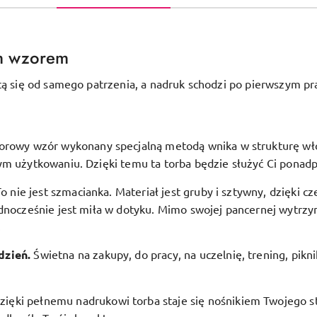
m wzorem
tą się od samego patrzenia, a nadruk schodzi po pierwszym pr
orowy wzór wykonany specjalną metodą wnika w strukturę włóki
ym użytkowaniu. Dzięki temu ta torba będzie służyć Ci ponadp
To nie jest szmacianka. Materiał jest gruby i sztywny, dzięki c
dnocześnie jest miła w dotyku. Mimo swojej pancernej wytrzym
.
dzień.
Świetna na zakupy, do pracy, na uczelnię, trening, pikn
zięki pełnemu nadrukowi torba staje się nośnikiem Twojego st