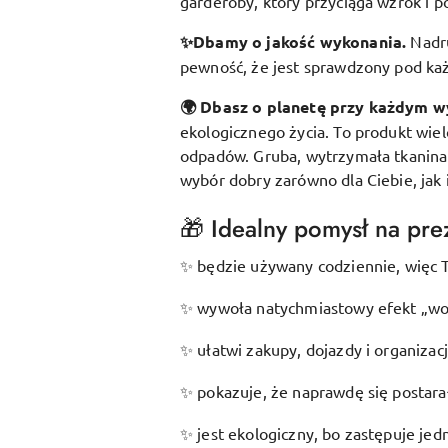
garderoby, który przyciąga wzrok i p
✨Dbamy o jakość wykonania.
Nadr
pewność, że jest sprawdzony pod k
🌍 Dbasz o planetę przy każdym w
ekologicznego życia. To produkt wie
odpadów. Gruba, wytrzymała tkanina s
wybór dobry zarówno dla Ciebie, jak 
🎁 Idealny pomysł na prez
będzie używany codziennie, więc T
✨
wywoła natychmiastowy efekt „wow
✨
ułatwi zakupy, dojazdy i organizac
✨
pokazuje, że naprawdę się postarał
✨
jest ekologiczny, bo zastępuje je
✨