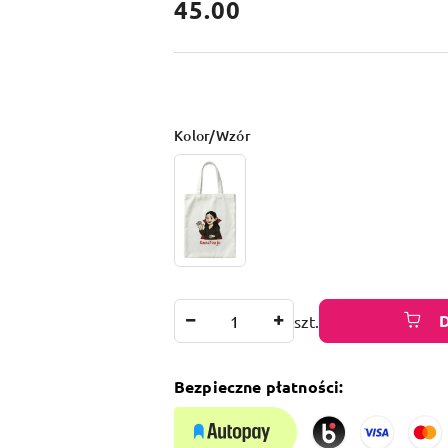
cena:
45.00
Wariant
Kolor/Wzór
Ilość
szt.
Bezpieczne płatności: