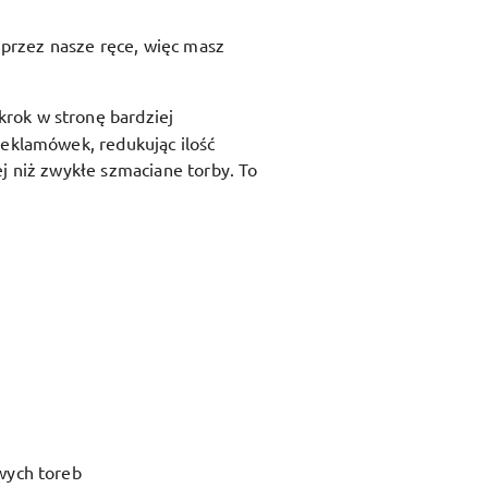
przez nasze ręce, więc masz
krok w stronę bardziej
reklamówek, redukując ilość
j niż zwykłe szmaciane torby. To
wych toreb