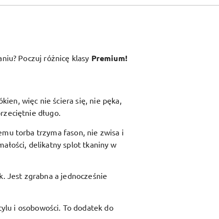
aniu? Poczuj różnicę klasy
Premium!
en, więc nie ściera się, nie pęka,
rzeciętnie długo.
zemu torba trzyma fason, nie zwisa i
ałości, delikatny splot tkaniny w
ik. Jest zgrabna a jednocześnie
ylu i osobowości. To dodatek do