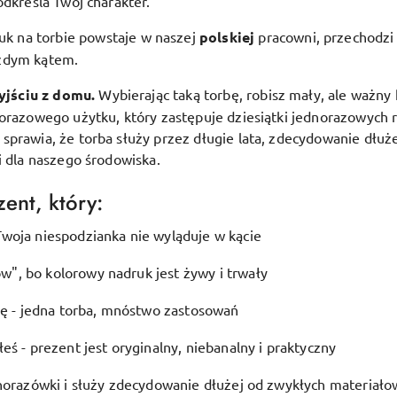
odkreśla Twój charakter.
uk na torbie powstaje w naszej
polskiej
pracowni, przechodzi 
ażdym kątem.
yjściu z domu.
Wybierając taką torbę, robisz mały, ale ważny 
lorazowego użytku, który zastępuje dziesiątki jednorazowych 
prawia, że torba służy przez długie lata, zdecydowanie dłuże
i dla naszego środowiska.
ent, który:
woja niespodzianka nie wyląduje w kącie
", bo kolorowy nadruk jest żywy i trwały
ję - jedna torba, mnóstwo zastosowań
eś - prezent jest oryginalny, niebanalny i praktyczny
dnorazówki i służy zdecydowanie dłużej od zwykłych materiało