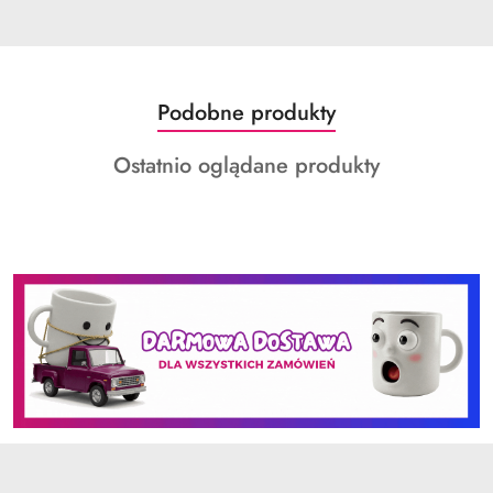
Produkty
Podobne produkty
Pomiń karuzelę produktów
o
Produkty
Ostatnio oglądane produkty
statusie:
o
statusie: