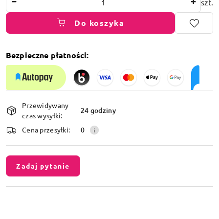
szt.
Do koszyka
Bezpieczne płatności:
Dostępność
Przewidywany
i
24 godziny
czas wysyłki:
dostawa
Cena przesyłki:
0
Zadaj pytanie