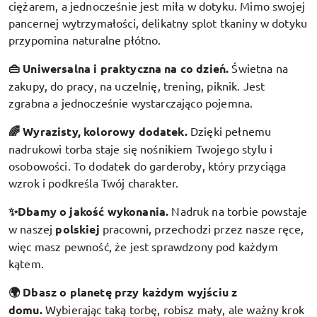
ciężarem, a jednocześnie jest miła w dotyku. Mimo swojej
pancernej wytrzymałości, delikatny splot tkaniny w dotyku
przypomina naturalne płótno.
👜 Uniwersalna i praktyczna na co dzień.
Świetna na
zakupy, do pracy, na uczelnię, trening, piknik. Jest
zgrabna a jednocześnie wystarczająco pojemna.
🌈 Wyrazisty, kolorowy dodatek
.
Dzięki pełnemu
nadrukowi torba staje się nośnikiem Twojego stylu i
osobowości. To dodatek do garderoby, który przyciąga
wzrok i podkreśla Twój charakter.
✨Dbamy o jakość wykonania.
Nadruk na torbie powstaje
w naszej
polskiej
pracowni, przechodzi przez nasze ręce,
więc masz pewność, że jest sprawdzony pod każdym
kątem.
🌍 Dbasz o planetę przy każdym wyjściu z
domu.
Wybierając taką torbę, robisz mały, ale ważny krok