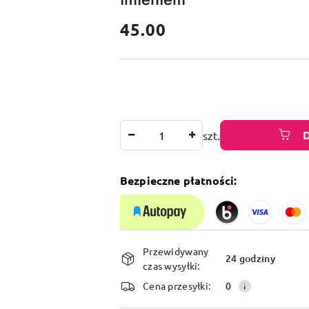
cena:
45.00
Ilość
szt.
Bezpieczne płatności:
Dostępność
Przewidywany
i
24 godziny
czas wysyłki:
dostawa
Cena przesyłki:
0