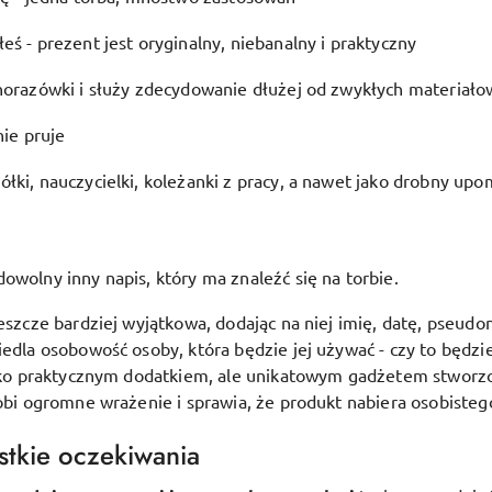
eś - prezent jest oryginalny, niebanalny i praktyczny
dnorazówki i służy zdecydowanie dłużej od zwykłych materiało
nie pruje
łki, nauczycielki, koleżanki z pracy, a nawet jako drobny upo
dowolny inny napis, który ma znaleźć się na torbie.
jeszcze bardziej wyjątkowa, dodając na niej imię, datę, pseudo
iedla osobowość osoby, która będzie jej używać - czy to będz
tylko praktycznym dodatkiem, ale unikatowym gadżetem stwor
robi ogromne wrażenie i sprawia, że produkt nabiera osobisteg
stkie oczekiwania