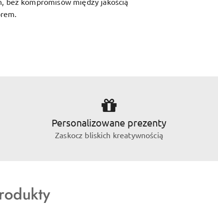
ń, bez kompromisów między jakością
orem.
Personalizowane prezenty
Zaskocz bliskich kreatywnością
rodukty