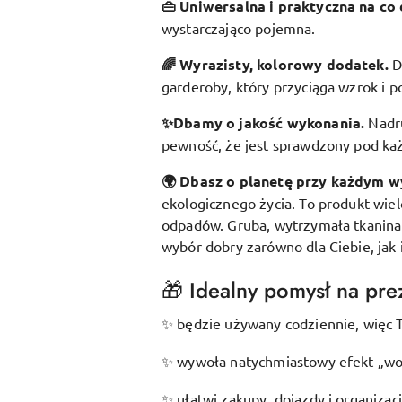
👜 Uniwersalna i praktyczna na co 
wystarczająco pojemna.
🌈 Wyrazisty, kolorowy dodatek
.
D
garderoby, który przyciąga wzrok i p
✨Dbamy o jakość wykonania.
Nadr
pewność, że jest sprawdzony pod k
🌍 Dbasz o planetę przy każdym w
ekologicznego życia. To produkt wie
odpadów. Gruba, wytrzymała tkanina s
wybór dobry zarówno dla Ciebie, jak 
🎁 Idealny pomysł na prez
będzie używany codziennie, więc T
✨
wywoła natychmiastowy efekt „wow
✨
ułatwi zakupy, dojazdy i organizac
✨