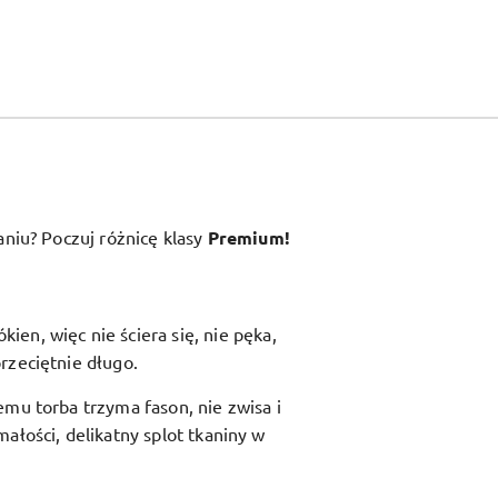
aniu? Poczuj różnicę klasy
Premium!
en, więc nie ściera się, nie pęka,
rzeciętnie długo.
zemu torba trzyma fason, nie zwisa i
ałości, delikatny splot tkaniny w