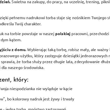
dzień.
Świetna na zakupy, do pracy, na uczelnię, trening, pikn
zięki pełnemu nadrukowi torba staje się nośnikiem Twojego st
odkreśla Twój charakter.
uk na torbie powstaje w naszej
polskiej
pracowni, przechodzi 
ażdym kątem.
yjściu z domu.
Wybierając taką torbę, robisz mały, ale ważny 
lorazowego użytku, który zastępuje dziesiątki jednorazowych 
prawia, że torba służy przez długie lata, zdecydowanie dłuże
i dla naszego środowiska.
ent, który:
woja niespodzianka nie wyląduje w kącie
", bo kolorowy nadruk jest żywy i trwały
ję - jedna torba, mnóstwo zastosowań