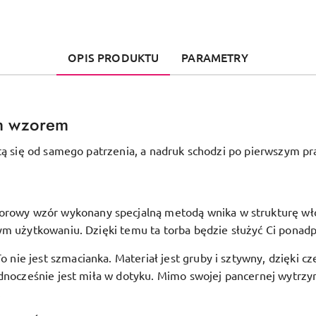
OPIS PRODUKTU
PARAMETRY
m wzorem
tą się od samego patrzenia, a nadruk schodzi po pierwszym pr
orowy wzór wykonany specjalną metodą wnika w strukturę włóki
ym użytkowaniu. Dzięki temu ta torba będzie służyć Ci ponadp
To nie jest szmacianka. Materiał jest gruby i sztywny, dzięki c
dnocześnie jest miła w dotyku. Mimo swojej pancernej wytrzym
.