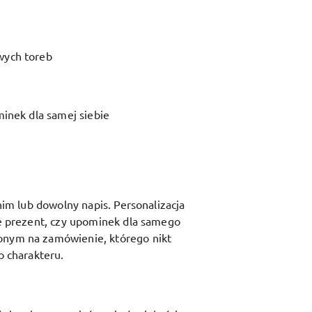
wych toreb
minek dla samej siebie
nim lub dowolny napis. Personalizacja
ie prezent, czy upominek dla samego
zonym na zamówienie, którego nikt
o charakteru.