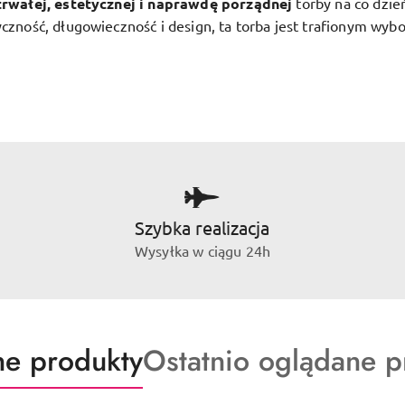
trwałej, estetycznej i naprawdę porządnej
torby na co dzie
yczność, długowieczność i design, ta torba jest trafionym wyb
Szybka realizacja
Wysyłka w ciągu 24h
ty
Produkty
e produkty
Ostatnio oglądane p
o