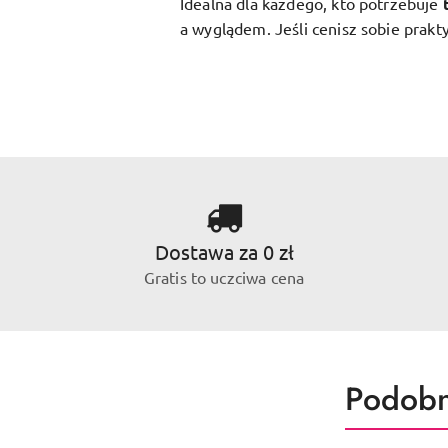
Idealna dla każdego, kto potrzebuje
a wyglądem. Jeśli cenisz sobie prakt
Dostawa za 0 zł
Gratis to uczciwa cena
Produk
Podobn
Pomiń karuzelę produktów
o