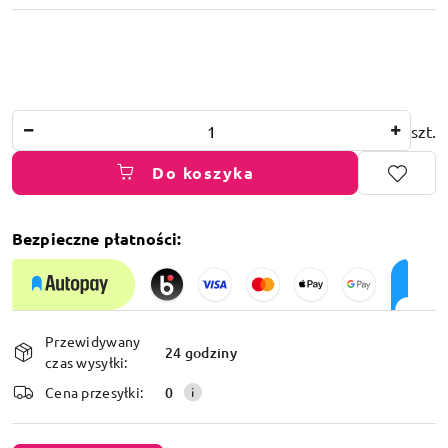
Ilość
szt.
Do koszyka
Bezpieczne płatności:
Dostępność
Przewidywany
i
24 godziny
czas wysyłki:
dostawa
Cena przesyłki:
0