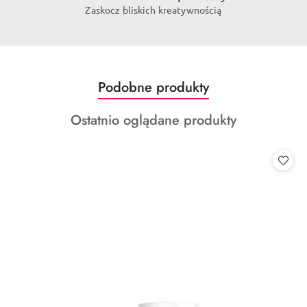
Zaskocz bliskich kreatywnością
Produkty
Podobne produkty
Pomiń karuzelę produktów
o
Produkty
Ostatnio oglądane produkty
statusie:
o
statusie: