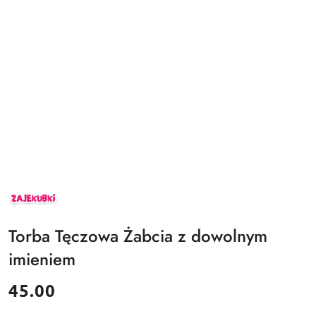
ZAJEKUBKI
Torba Tęczowa Żabcia z dowolnym
imieniem
cena:
45.00