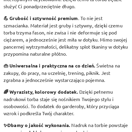
służyć Ci ponadprzeciętnie długo.
💪 Grubość i sztywność premium
.
To nie jest
szmacianka. Materiał jest gruby i sztywny, dzięki czemu
torba trzyma fason, nie zwisa i nie deformuje się pod
ciężarem, a jednocześnie jest miła w dotyku. Mimo swojej
pancernej wytrzymałości, delikatny splot tkaniny w dotyku
przypomina naturalne płótno.
👜 Uniwersalna i praktyczna na co dzień.
Świetna na
zakupy, do pracy, na uczelnię, trening, piknik. Jest
zgrabna a jednocześnie wystarczająco pojemna.
🌈 Wyrazisty, kolorowy dodatek
.
Dzięki pełnemu
nadrukowi torba staje się nośnikiem Twojego stylu i
osobowości. To dodatek do garderoby, który przyciąga
wzrok i podkreśla Twój charakter.
✨Dbamy o jakość wykonania.
Nadruk na torbie powstaje