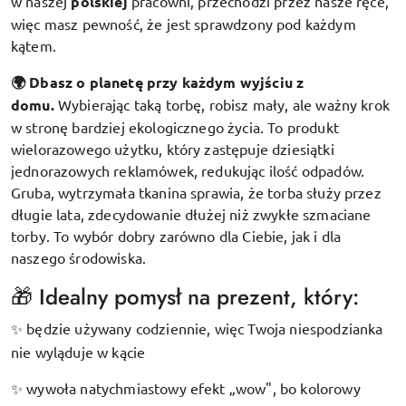
w naszej
polskiej
pracowni, przechodzi przez nasze ręce,
więc masz pewność, że jest sprawdzony pod każdym
kątem.
🌍 Dbasz o planetę przy każdym wyjściu z
domu.
Wybierając taką torbę, robisz mały, ale ważny krok
w stronę bardziej ekologicznego życia. To produkt
wielorazowego użytku, który zastępuje dziesiątki
jednorazowych reklamówek, redukując ilość odpadów.
Gruba, wytrzymała tkanina sprawia, że torba służy przez
długie lata, zdecydowanie dłużej niż zwykłe szmaciane
torby. To wybór dobry zarówno dla Ciebie, jak i dla
naszego środowiska.
🎁 Idealny pomysł na prezent, który:
będzie używany codziennie, więc Twoja niespodzianka
✨
nie wyląduje w kącie
wywoła natychmiastowy efekt „wow", bo kolorowy
✨