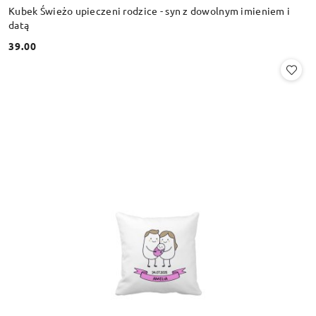
Kubek Świeżo upieczeni rodzice - syn z dowolnym imieniem i
datą
39.00
Cena: