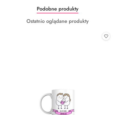
Produkty
Podobne produkty
Pomiń karuzelę produktów
o
Produkty
Ostatnio oglądane produkty
statusie:
o
statusie: