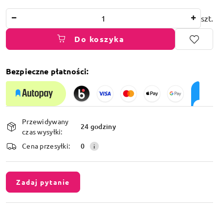
Ilość
szt.
Do koszyka
Bezpieczne płatności:
Dostępność
Przewidywany
i
24 godziny
czas wysyłki:
dostawa
Cena przesyłki:
0
Zadaj pytanie