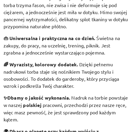
torba trzyma fason, nie zwisa i nie deformuje się pod
ciężarem, a jednocześnie jest miła w dotyku. Mimo swojej
pancernej wytrzymałości, delikatny splot tkaniny w dotyku
przypomina naturalne płótno.
👜 Uniwersalna i praktyczna na co dzień.
Świetna na
zakupy, do pracy, na uczelnię, trening, piknik. Jest
zgrabna a jednocześnie wystarczająco pojemna.
🌈 Wyrazisty, kolorowy dodatek
.
Dzięki pełnemu
nadrukowi torba staje się nośnikiem Twojego stylu i
osobowości. To dodatek do garderoby, który przyciąga
wzrok i podkreśla Twój charakter.
✨Dbamy o jakość wykonania.
Nadruk na torbie powstaje
w naszej
polskiej
pracowni, przechodzi przez nasze ręce,
więc masz pewność, że jest sprawdzony pod każdym
kątem.
🌍 Dbasz o planetę przy każdym wyjściu z