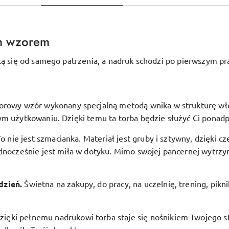
m wzorem
tą się od samego patrzenia, a nadruk schodzi po pierwszym pr
orowy wzór wykonany specjalną metodą wnika w strukturę włóki
ym użytkowaniu. Dzięki temu ta torba będzie służyć Ci ponadp
To nie jest szmacianka. Materiał jest gruby i sztywny, dzięki c
dnocześnie jest miła w dotyku. Mimo swojej pancernej wytrzym
.
dzień.
Świetna na zakupy, do pracy, na uczelnię, trening, pikn
zięki pełnemu nadrukowi torba staje się nośnikiem Twojego st