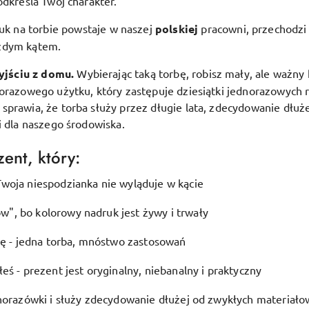
odkreśla Twój charakter.
uk na torbie powstaje w naszej
polskiej
pracowni, przechodzi 
ażdym kątem.
yjściu z domu.
Wybierając taką torbę, robisz mały, ale ważny 
lorazowego użytku, który zastępuje dziesiątki jednorazowych 
prawia, że torba służy przez długie lata, zdecydowanie dłuże
i dla naszego środowiska.
ent, który:
woja niespodzianka nie wyląduje w kącie
", bo kolorowy nadruk jest żywy i trwały
ję - jedna torba, mnóstwo zastosowań
eś - prezent jest oryginalny, niebanalny i praktyczny
dnorazówki i służy zdecydowanie dłużej od zwykłych materiało