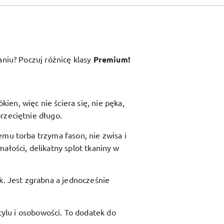
aniu? Poczuj różnicę klasy
Premium!
en, więc nie ściera się, nie pęka,
rzeciętnie długo.
zemu torba trzyma fason, nie zwisa i
ałości, delikatny splot tkaniny w
ik. Jest zgrabna a jednocześnie
ylu i osobowości. To dodatek do