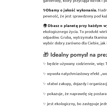
garderoby, który przyciąga wzrok i p
✨Dbamy o jakość wykonania.
Nadr
pewność, że jest sprawdzony pod k
🌍 Dbasz o planetę przy każdym w
ekologicznego życia. To produkt wie
odpadów. Gruba, wytrzymała tkanina s
wybór dobry zarówno dla Ciebie, jak 
🎁 Idealny pomysł na prez
będzie używany codziennie, więc T
✨
wywoła natychmiastowy efekt „wow
✨
ułatwi zakupy, dojazdy i organizac
✨
pokazuje, że naprawdę się postarał
✨
jest ekologiczny, bo zastępuje je
✨