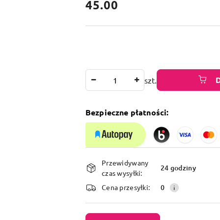
cena:
45.00
Ilość
szt.
Bezpieczne płatności:
Dostępność
Przewidywany
i
24 godziny
czas wysyłki:
dostawa
Cena przesyłki:
0