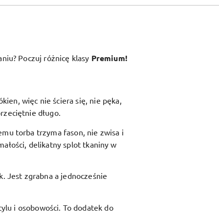
aniu? Poczuj różnicę klasy
Premium!
en, więc nie ściera się, nie pęka,
rzeciętnie długo.
zemu torba trzyma fason, nie zwisa i
ałości, delikatny splot tkaniny w
ik. Jest zgrabna a jednocześnie
ylu i osobowości. To dodatek do