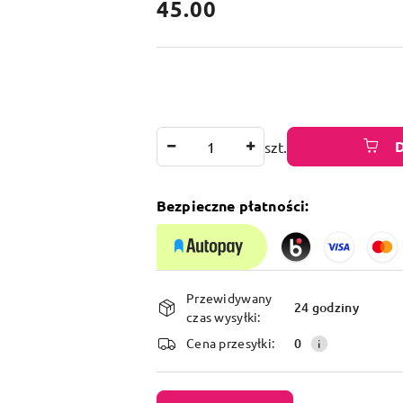
cena:
45.00
Ilość
szt.
Bezpieczne płatności:
Dostępność
Przewidywany
i
24 godziny
czas wysyłki:
dostawa
Cena przesyłki:
0