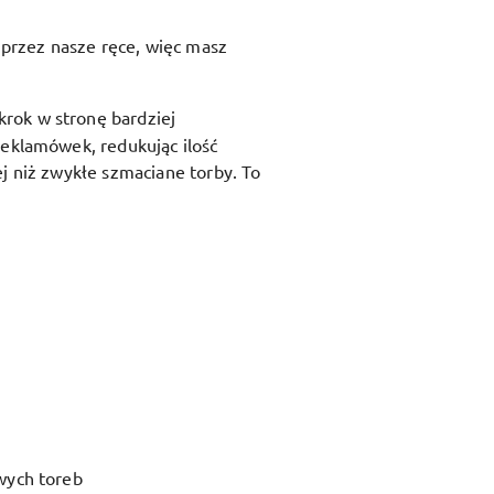
przez nasze ręce, więc masz
krok w stronę bardziej
reklamówek, redukując ilość
j niż zwykłe szmaciane torby. To
wych toreb