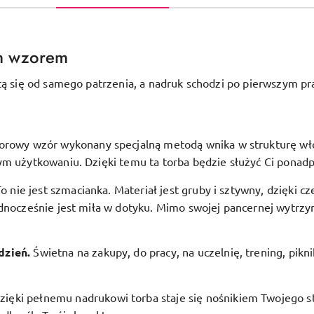
m wzorem
tą się od samego patrzenia, a nadruk schodzi po pierwszym pr
orowy wzór wykonany specjalną metodą wnika w strukturę włóki
ym użytkowaniu. Dzięki temu ta torba będzie służyć Ci ponadp
To nie jest szmacianka. Materiał jest gruby i sztywny, dzięki c
dnocześnie jest miła w dotyku. Mimo swojej pancernej wytrzym
.
dzień.
Świetna na zakupy, do pracy, na uczelnię, trening, pikn
zięki pełnemu nadrukowi torba staje się nośnikiem Twojego st