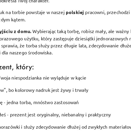
odkreśla Twój charakter.
uk na torbie powstaje w naszej
polskiej
pracowni, przechodzi 
ażdym kątem.
yjściu z domu.
Wybierając taką torbę, robisz mały, ale ważny 
lorazowego użytku, który zastępuje dziesiątki jednorazowych 
prawia, że torba służy przez długie lata, zdecydowanie dłuże
i dla naszego środowiska.
ent, który:
woja niespodzianka nie wyląduje w kącie
", bo kolorowy nadruk jest żywy i trwały
ję - jedna torba, mnóstwo zastosowań
eś - prezent jest oryginalny, niebanalny i praktyczny
dnorazówki i służy zdecydowanie dłużej od zwykłych materiało