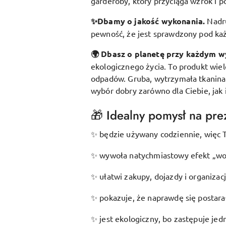
garderoby, który przyciąga wzrok i p
✨Dbamy o jakość wykonania.
Nadr
pewność, że jest sprawdzony pod k
🌍 Dbasz o planetę przy każdym w
ekologicznego życia. To produkt wie
odpadów. Gruba, wytrzymała tkanina s
wybór dobry zarówno dla Ciebie, jak 
🎁 Idealny pomysł na prez
będzie używany codziennie, więc T
✨
wywoła natychmiastowy efekt „wow
✨
ułatwi zakupy, dojazdy i organizac
✨
pokazuje, że naprawdę się postarał
✨
jest ekologiczny, bo zastępuje je
✨