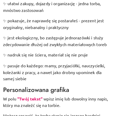
ułatwi zakupy, dojazdy i organizację - jedna torba,
✨
mnóstwo zastosowań
pokazuje, że naprawdę się postarałeś - prezent jest
✨
oryginalny, niebanalny i praktyczny
jest ekologiczny, bo zastępuje jednorazówki i służy
✨
zdecydowanie dłużej od zwykłych materiałowych toreb
nadruk się nie ściera, materiał się nie pruje
✨
pasuje do każdego: mamy, przyjaciółki, nauczycielki,
✨
koleżanki z pracy, a nawet jako drobny upominek dla
samej siebie
Personalizowana grafika
W polu
"Twój tekst"
wpisz imię lub dowolny inny napis,
który ma znaleźć się na torbie.
Możesz sprawić, że torba stanie się jeszcze bardziej