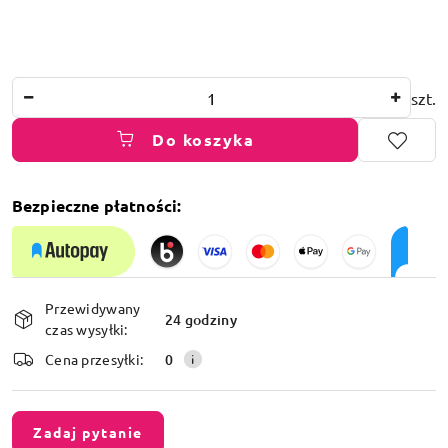
Ilość
szt.
Do koszyka
Bezpieczne płatności:
Dostępność
Przewidywany
i
24 godziny
czas wysyłki:
dostawa
Cena przesyłki:
0
Zadaj pytanie