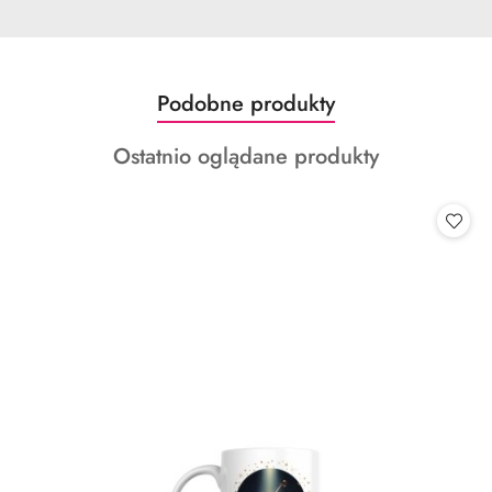
Produkty
Podobne produkty
Pomiń karuzelę produktów
o
Produkty
Ostatnio oglądane produkty
statusie:
o
statusie: