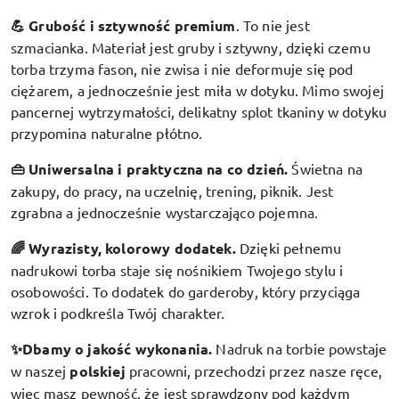
💪 Grubość i sztywność premium
.
To nie jest
szmacianka. Materiał jest gruby i sztywny, dzięki czemu
torba trzyma fason, nie zwisa i nie deformuje się pod
ciężarem, a jednocześnie jest miła w dotyku. Mimo swojej
pancernej wytrzymałości, delikatny splot tkaniny w dotyku
przypomina naturalne płótno.
👜 Uniwersalna i praktyczna na co dzień.
Świetna na
zakupy, do pracy, na uczelnię, trening, piknik. Jest
zgrabna a jednocześnie wystarczająco pojemna.
🌈 Wyrazisty, kolorowy dodatek
.
Dzięki pełnemu
nadrukowi torba staje się nośnikiem Twojego stylu i
osobowości. To dodatek do garderoby, który przyciąga
wzrok i podkreśla Twój charakter.
✨Dbamy o jakość wykonania.
Nadruk na torbie powstaje
w naszej
polskiej
pracowni, przechodzi przez nasze ręce,
więc masz pewność, że jest sprawdzony pod każdym