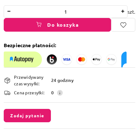
Ilość
szt.
Do koszyka
Bezpieczne płatności:
Dostępność
Przewidywany
i
24 godziny
czas wysyłki:
dostawa
Cena przesyłki:
0
Zadaj pytanie