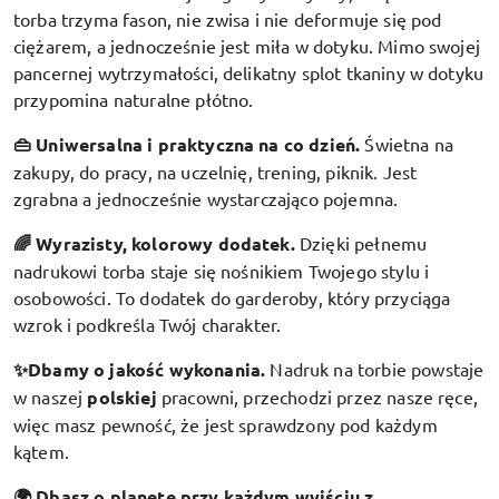
torba trzyma fason, nie zwisa i nie deformuje się pod
ciężarem, a jednocześnie jest miła w dotyku. Mimo swojej
pancernej wytrzymałości, delikatny splot tkaniny w dotyku
przypomina naturalne płótno.
👜 Uniwersalna i praktyczna na co dzień.
Świetna na
zakupy, do pracy, na uczelnię, trening, piknik. Jest
zgrabna a jednocześnie wystarczająco pojemna.
🌈 Wyrazisty, kolorowy dodatek
.
Dzięki pełnemu
nadrukowi torba staje się nośnikiem Twojego stylu i
osobowości. To dodatek do garderoby, który przyciąga
wzrok i podkreśla Twój charakter.
✨Dbamy o jakość wykonania.
Nadruk na torbie powstaje
w naszej
polskiej
pracowni, przechodzi przez nasze ręce,
więc masz pewność, że jest sprawdzony pod każdym
kątem.
🌍 Dbasz o planetę przy każdym wyjściu z