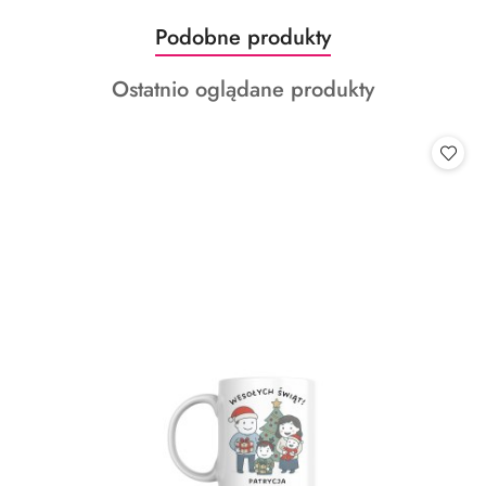
Produkty
Podobne produkty
Pomiń karuzelę produktów
o
Produkty
Ostatnio oglądane produkty
statusie:
o
statusie: