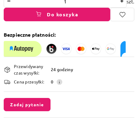
szt.
Do koszyka
Bezpieczne płatności:
Dostępność
Przewidywany
i
24 godziny
czas wysyłki:
dostawa
Cena przesyłki:
0
Zadaj pytanie