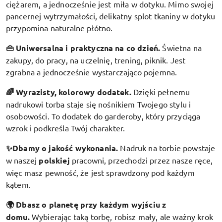
ciężarem, a jednocześnie jest miła w dotyku. Mimo swojej
pancernej wytrzymałości, delikatny splot tkaniny w dotyku
przypomina naturalne płótno.
👜 Uniwersalna i praktyczna na co dzień.
Świetna na
zakupy, do pracy, na uczelnię, trening, piknik. Jest
zgrabna a jednocześnie wystarczająco pojemna.
🌈 Wyrazisty, kolorowy dodatek
.
Dzięki pełnemu
nadrukowi torba staje się nośnikiem Twojego stylu i
osobowości. To dodatek do garderoby, który przyciąga
wzrok i podkreśla Twój charakter.
✨Dbamy o jakość wykonania.
Nadruk na torbie powstaje
w naszej
polskiej
pracowni, przechodzi przez nasze ręce,
więc masz pewność, że jest sprawdzony pod każdym
kątem.
🌍 Dbasz o planetę przy każdym wyjściu z
domu.
Wybierając taką torbę, robisz mały, ale ważny krok