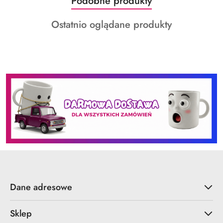
Produkty
Podobne produkty
Pomiń karuzelę produktów
o
Produkty
Ostatnio oglądane produkty
statusie:
o
statusie:
Dane adresowe
Sklep