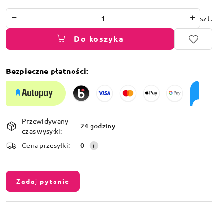
Ilość
szt.
Do koszyka
Bezpieczne płatności:
Dostępność
Przewidywany
i
24 godziny
czas wysyłki:
dostawa
Cena przesyłki:
0
Zadaj pytanie