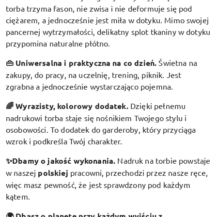
torba trzyma fason, nie zwisa i nie deformuje się pod
ciężarem, a jednocześnie jest miła w dotyku. Mimo swojej
pancernej wytrzymałości, delikatny splot tkaniny w dotyku
przypomina naturalne płótno.
👜 Uniwersalna i praktyczna na co dzień.
Świetna na
zakupy, do pracy, na uczelnię, trening, piknik. Jest
zgrabna a jednocześnie wystarczająco pojemna.
🌈 Wyrazisty, kolorowy dodatek
.
Dzięki pełnemu
nadrukowi torba staje się nośnikiem Twojego stylu i
osobowości. To dodatek do garderoby, który przyciąga
wzrok i podkreśla Twój charakter.
✨Dbamy o jakość wykonania.
Nadruk na torbie powstaje
w naszej
polskiej
pracowni, przechodzi przez nasze ręce,
więc masz pewność, że jest sprawdzony pod każdym
kątem.
🌍 Dbasz o planetę przy każdym wyjściu z