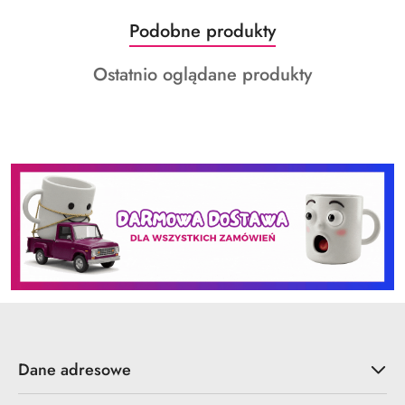
Produkty
Podobne produkty
Pomiń karuzelę produktów
o
Produkty
Ostatnio oglądane produkty
statusie:
o
statusie:
Dane adresowe