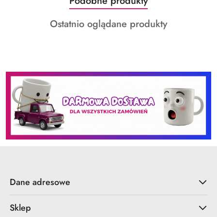
Produkty
Podobne produkty
Pomiń karuzelę produktów
o
Produkty
Ostatnio oglądane produkty
statusie:
o
statusie:
Dane adresowe
Sklep