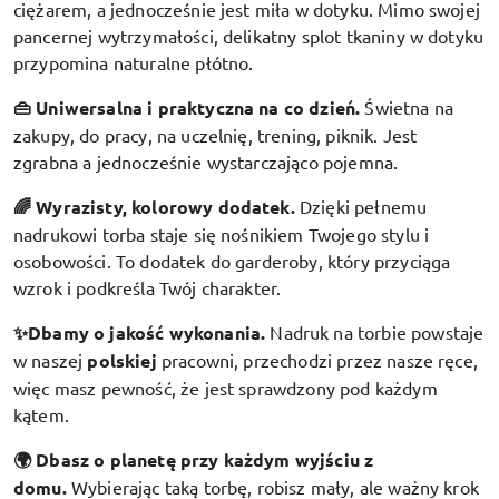
ciężarem, a jednocześnie jest miła w dotyku. Mimo swojej
pancernej wytrzymałości, delikatny splot tkaniny w dotyku
przypomina naturalne płótno.
👜 Uniwersalna i praktyczna na co dzień.
Świetna na
zakupy, do pracy, na uczelnię, trening, piknik. Jest
zgrabna a jednocześnie wystarczająco pojemna.
🌈 Wyrazisty, kolorowy dodatek
.
Dzięki pełnemu
nadrukowi torba staje się nośnikiem Twojego stylu i
osobowości. To dodatek do garderoby, który przyciąga
wzrok i podkreśla Twój charakter.
✨Dbamy o jakość wykonania.
Nadruk na torbie powstaje
w naszej
polskiej
pracowni, przechodzi przez nasze ręce,
więc masz pewność, że jest sprawdzony pod każdym
kątem.
🌍 Dbasz o planetę przy każdym wyjściu z
domu.
Wybierając taką torbę, robisz mały, ale ważny krok