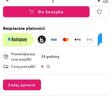
szt.
Do koszyka
Bezpieczne płatności:
Dostępność
Przewidywany
i
24 godziny
czas wysyłki:
dostawa
Cena przesyłki:
0
Zadaj pytanie