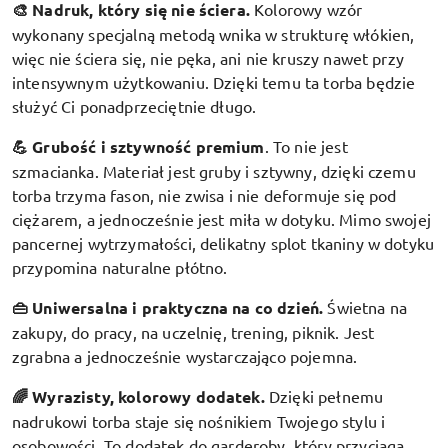
🎨 Nadruk, który się nie ściera.
Kolorowy wzór
wykonany specjalną metodą wnika w strukturę włókien,
więc nie ściera się, nie pęka, ani nie kruszy nawet przy
intensywnym użytkowaniu. Dzięki temu ta torba będzie
służyć Ci ponadprzeciętnie długo.
💪 Grubość i sztywność premium
.
To nie jest
szmacianka. Materiał jest gruby i sztywny, dzięki czemu
torba trzyma fason, nie zwisa i nie deformuje się pod
ciężarem, a jednocześnie jest miła w dotyku. Mimo swojej
pancernej wytrzymałości, delikatny splot tkaniny w dotyku
przypomina naturalne płótno.
👜 Uniwersalna i praktyczna na co dzień.
Świetna na
zakupy, do pracy, na uczelnię, trening, piknik. Jest
zgrabna a jednocześnie wystarczająco pojemna.
🌈 Wyrazisty, kolorowy dodatek
.
Dzięki pełnemu
nadrukowi torba staje się nośnikiem Twojego stylu i
osobowości. To dodatek do garderoby, który przyciąga