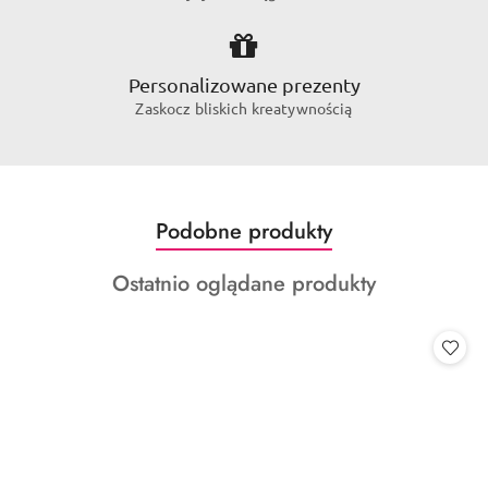
Personalizowane prezenty
Zaskocz bliskich kreatywnością
Produkty
Podobne produkty
Pomiń karuzelę produktów
o
Produkty
Ostatnio oglądane produkty
statusie:
o
statusie: