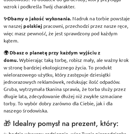
wzrok i podkreśla Twój charakter.
✨Dbamy o jakość wykonania.
Nadruk na torbie powstaje
w naszej
polskiej
pracowni, przechodzi przez nasze ręce,
więc masz pewność, że jest sprawdzony pod każdym
kątem.
🌍 Dbasz o planetę przy każdym wyjściu z
domu.
Wybierając taką torbę, robisz mały, ale ważny krok
w stronę bardziej ekologicznego życia. To produkt
wielorazowego użytku, który zastępuje dziesiątki
jednorazowych reklamówek, redukując ilość odpadów.
Gruba, wytrzymała tkanina sprawia, że torba służy przez
długie lata, zdecydowanie dłużej niż zwykłe szmaciane
torby. To wybór dobry zarówno dla Ciebie, jak i dla
naszego środowiska.
🎁 Idealny pomysł na prezent, który:
będzie używany codziennie, więc Twoja niespodzianka