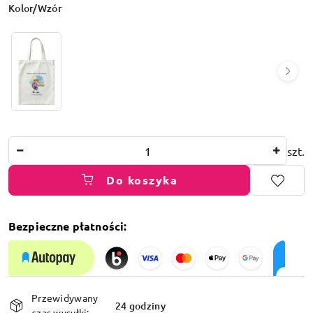
Wariant
Kolor/Wzór
Ilość
szt.
Do koszyka
Bezpieczne płatności:
Dostępność
Przewidywany
i
24 godziny
czas wysyłki: