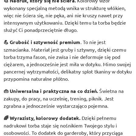
🎨 Nadruk, który się nie ściera.
Kolorowy wzór
wykonany specjalną metodą wnika w strukturę włókien,
więc nie ściera się, nie pęka, ani nie kruszy nawet przy
intensywnym użytkowaniu. Dzięki temu ta torba będzie
służyć Ci ponadprzeciętnie długo.
💪 Grubość i sztywność premium
.
To nie jest
szmacianka. Materiał jest gruby i sztywny, dzięki czemu
torba trzyma fason, nie zwisa i nie deformuje się pod
ciężarem, a jednocześnie jest miła w dotyku. Mimo swojej
pancernej wytrzymałości, delikatny splot tkaniny w dotyku
przypomina naturalne płótno.
👜 Uniwersalna i praktyczna na co dzień.
Świetna na
zakupy, do pracy, na uczelnię, trening, piknik. Jest
zgrabna a jednocześnie wystarczająco pojemna.
🌈 Wyrazisty, kolorowy dodatek
.
Dzięki pełnemu
nadrukowi torba staje się nośnikiem Twojego stylu i
osobowości. To dodatek do garderoby, który przyciąga