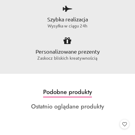
Szybka realizacja
Wysyłka w ciągu 24h
Personalizowane prezenty
Zaskocz bliskich kreatywnością
Produkty
Podobne produkty
Pomiń karuzelę produktów
o
Produkty
Ostatnio oglądane produkty
statusie:
o
statusie: