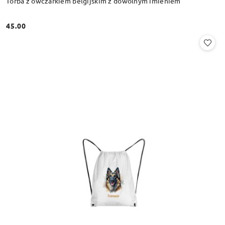
Torba z owczarkiem belgijskim z dowolnym imieniem
45.00
Cena: