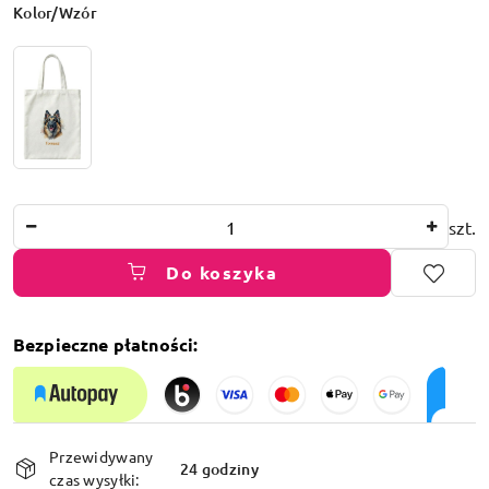
Wariant
Kolor/Wzór
Ilość
szt.
Do koszyka
Bezpieczne płatności:
Dostępność
Przewidywany
i
24 godziny
czas wysyłki: