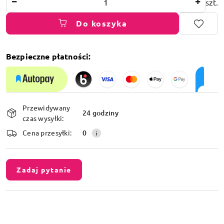
szt.
Do koszyka
Bezpieczne płatności:
Dostępność
Przewidywany
i
24 godziny
czas wysyłki:
dostawa
Cena przesyłki:
0
Zadaj pytanie