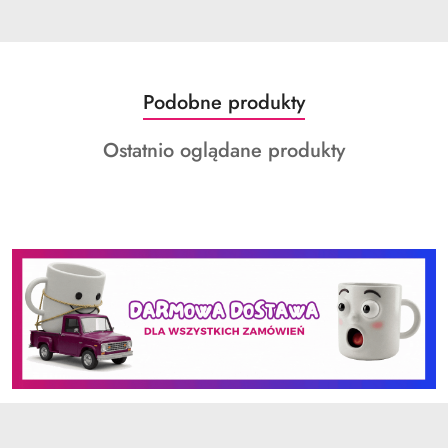
Produkty
Podobne produkty
Pomiń karuzelę produktów
o
Produkty
Ostatnio oglądane produkty
statusie:
o
statusie: