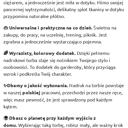
ciężarem, a jednocześnie jest miła w dotyku. Mimo swojej
pancernej wytrzymałości, delikatny splot tkaniny w dotyku
przypomina naturalne płótno.
👜 Uniwersalna i praktyczna na co dzień.
Świetna na
zakupy, do pracy, na uczelnię, trening, piknik. Jest
zgrabna a jednocześnie wystarczająco pojemna.
🌈 Wyrazisty, kolorowy dodatek
.
Dzięki pełnemu
nadrukowi torba staje się nośnikiem Twojego stylu i
osobowości. To dodatek do garderoby, który przyciąga
wzrok i podkreśla Twój charakter.
✨Dbamy o jakość wykonania.
Nadruk na torbie powstaje
w naszej
polskiej
pracowni, przechodzi przez nasze ręce,
więc masz pewność, że jest sprawdzony pod każdym
kątem.
🌍 Dbasz o planetę przy każdym wyjściu z
domu.
Wybierając taką torbę, robisz mały, ale ważny krok