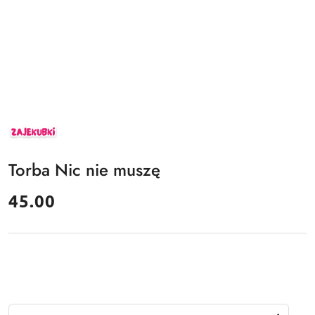
ZAJEKUBKI
Torba Nic nie muszę
cena:
45.00
Ilość