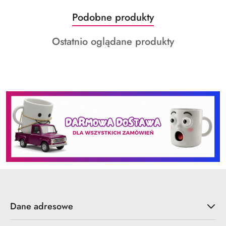
Produkty
Podobne produkty
Pomiń karuzelę produktów
o
Produkty
Ostatnio oglądane produkty
statusie:
o
statusie:
Dane adresowe