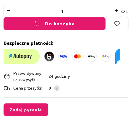
Ilość
szt.
Do koszyka
Bezpieczne płatności:
Dostępność
Przewidywany
i
24 godziny
czas wysyłki:
dostawa
Cena przesyłki:
0
Zadaj pytanie