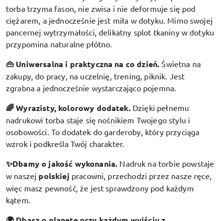
torba trzyma fason, nie zwisa i nie deformuje się pod
ciężarem, a jednocześnie jest miła w dotyku. Mimo swojej
pancernej wytrzymałości, delikatny splot tkaniny w dotyku
przypomina naturalne płótno.
👜 Uniwersalna i praktyczna na co dzień.
Świetna na
zakupy, do pracy, na uczelnię, trening, piknik. Jest
zgrabna a jednocześnie wystarczająco pojemna.
🌈 Wyrazisty, kolorowy dodatek
.
Dzięki pełnemu
nadrukowi torba staje się nośnikiem Twojego stylu i
osobowości. To dodatek do garderoby, który przyciąga
wzrok i podkreśla Twój charakter.
✨Dbamy o jakość wykonania.
Nadruk na torbie powstaje
w naszej
polskiej
pracowni, przechodzi przez nasze ręce,
więc masz pewność, że jest sprawdzony pod każdym
kątem.
🌍 Dbasz o planetę przy każdym wyjściu z