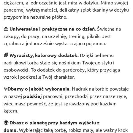
ciężarem, a jednocześnie jest miła w dotyku. Mimo swojej
pancernej wytrzymałości, delikatny splot tkaniny w dotyku
przypomina naturalne płótno.
👜 Uniwersalna i praktyczna na co dzień.
Świetna na
zakupy, do pracy, na uczelnię, trening, piknik. Jest
zgrabna a jednocześnie wystarczająco pojemna.
🌈 Wyrazisty, kolorowy dodatek
.
Dzięki pełnemu
nadrukowi torba staje się nośnikiem Twojego stylu i
osobowości. To dodatek do garderoby, który przyciąga
wzrok i podkreśla Twój charakter.
✨Dbamy o jakość wykonania.
Nadruk na torbie powstaje
w naszej
polskiej
pracowni, przechodzi przez nasze ręce,
więc masz pewność, że jest sprawdzony pod każdym
kątem.
🌍 Dbasz o planetę przy każdym wyjściu z
domu.
Wybierając taką torbę, robisz mały, ale ważny krok