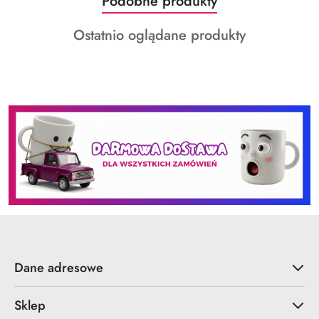
Produkty
Podobne produkty
Pomiń karuzelę produktów
o
Produkty
Ostatnio oglądane produkty
statusie:
o
statusie:
Dane adresowe
Sklep