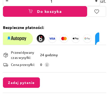
szt.
Do koszyka
Bezpieczne płatności:
Dostępność
Przewidywany
i
24 godziny
czas wysyłki:
dostawa
Cena przesyłki:
0
Zadaj pytanie