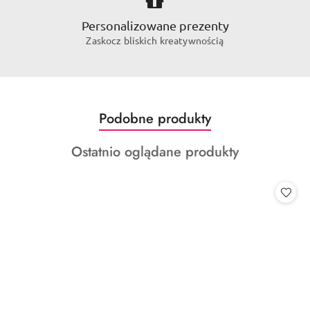
Personalizowane prezenty
Zaskocz bliskich kreatywnością
Produkty
Podobne produkty
Pomiń karuzelę produktów
o
Produkty
Ostatnio oglądane produkty
statusie:
o
statusie: