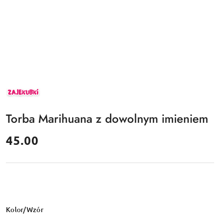
ZAJEKUBKI
Torba Marihuana z dowolnym imieniem
cena:
45.00
Wariant
Kolor/Wzór