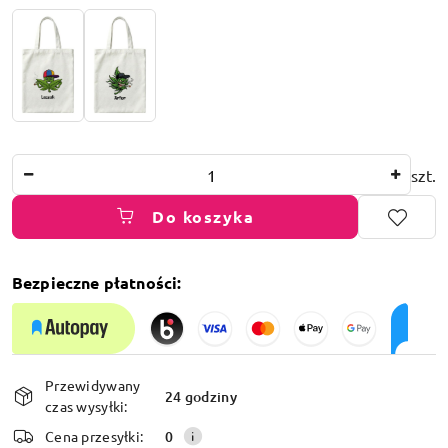
Ilość
szt.
Do koszyka
Bezpieczne płatności:
Dostępność
Przewidywany
i
24 godziny
czas wysyłki:
dostawa
Cena przesyłki:
0