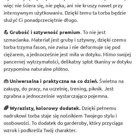
więc nie ściera się, nie pęka, ani nie kruszy nawet przy
intensywnym użytkowaniu. Dzięki temu ta torba będzie
służyć Ci ponadprzeciętnie długo.
💪 Grubość i sztywność premium
.
To nie jest
szmacianka. Materiał jest gruby i sztywny, dzięki czemu
torba trzyma fason, nie zwisa i nie deformuje się pod
ciężarem, a jednocześnie jest miła w dotyku. Mimo swojej
pancernej wytrzymałości, delikatny splot tkaniny w dotyku
przypomina naturalne płótno.
👜 Uniwersalna i praktyczna na co dzień.
Świetna na
zakupy, do pracy, na uczelnię, trening, piknik. Jest
zgrabna a jednocześnie wystarczająco pojemna.
🌈 Wyrazisty, kolorowy dodatek
.
Dzięki pełnemu
nadrukowi torba staje się nośnikiem Twojego stylu i
osobowości. To dodatek do garderoby, który przyciąga
wzrok i podkreśla Twój charakter.