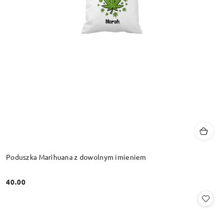
Poduszka Marihuana z dowolnym imieniem
40.00
Cena: