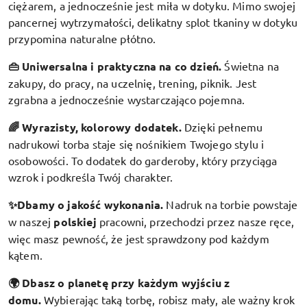
ciężarem, a jednocześnie jest miła w dotyku. Mimo swojej
pancernej wytrzymałości, delikatny splot tkaniny w dotyku
przypomina naturalne płótno.
👜 Uniwersalna i praktyczna na co dzień.
Świetna na
zakupy, do pracy, na uczelnię, trening, piknik. Jest
zgrabna a jednocześnie wystarczająco pojemna.
🌈 Wyrazisty, kolorowy dodatek
.
Dzięki pełnemu
nadrukowi torba staje się nośnikiem Twojego stylu i
osobowości. To dodatek do garderoby, który przyciąga
wzrok i podkreśla Twój charakter.
✨Dbamy o jakość wykonania.
Nadruk na torbie powstaje
w naszej
polskiej
pracowni, przechodzi przez nasze ręce,
więc masz pewność, że jest sprawdzony pod każdym
kątem.
🌍 Dbasz o planetę przy każdym wyjściu z
domu.
Wybierając taką torbę, robisz mały, ale ważny krok