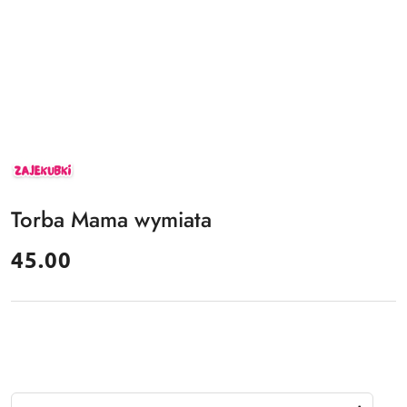
ZAJEKUBKI
Torba Mama wymiata
cena:
45.00
Ilość