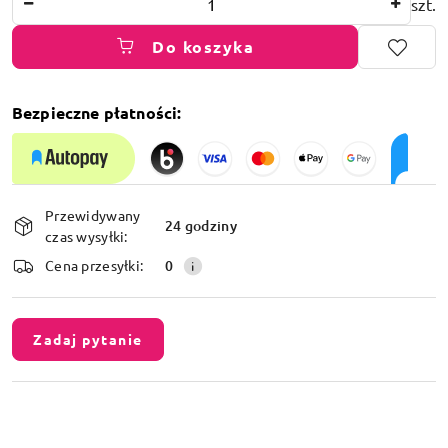
szt.
Do koszyka
Bezpieczne płatności:
Dostępność
Przewidywany
i
24 godziny
czas wysyłki:
dostawa
Cena przesyłki:
0
Zadaj pytanie