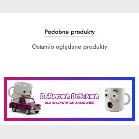
Produkty
Podobne produkty
Pomiń karuzelę produktów
o
Produkty
Ostatnio oglądane produkty
statusie:
o
statusie: