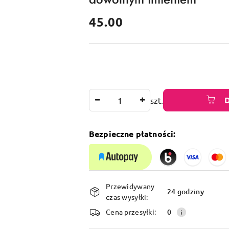
cena:
45.00
Ilość
szt.
Bezpieczne płatności:
Dostępność
Przewidywany
i
24 godziny
czas wysyłki:
dostawa
Cena przesyłki:
0