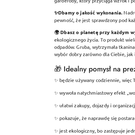
garderoby, który przyciąga wzrok i p
✨Dbamy o jakość wykonania.
Nadr
pewność, że jest sprawdzony pod k
🌍 Dbasz o planetę przy każdym w
ekologicznego życia. To produkt wie
odpadów. Gruba, wytrzymała tkanina s
wybór dobry zarówno dla Ciebie, jak 
🎁 Idealny pomysł na prez
będzie używany codziennie, więc T
✨
wywoła natychmiastowy efekt „wow
✨
ułatwi zakupy, dojazdy i organizac
✨
pokazuje, że naprawdę się postarał
✨
jest ekologiczny, bo zastępuje je
✨