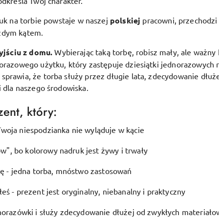
odkreśla Twój charakter.
uk na torbie powstaje w naszej
polskiej
pracowni, przechodzi 
ażdym kątem.
yjściu z domu.
Wybierając taką torbę, robisz mały, ale ważny 
lorazowego użytku, który zastępuje dziesiątki jednorazowych 
prawia, że torba służy przez długie lata, zdecydowanie dłuże
i dla naszego środowiska.
ent, który:
woja niespodzianka nie wyląduje w kącie
", bo kolorowy nadruk jest żywy i trwały
ję - jedna torba, mnóstwo zastosowań
eś - prezent jest oryginalny, niebanalny i praktyczny
dnorazówki i służy zdecydowanie dłużej od zwykłych materiało