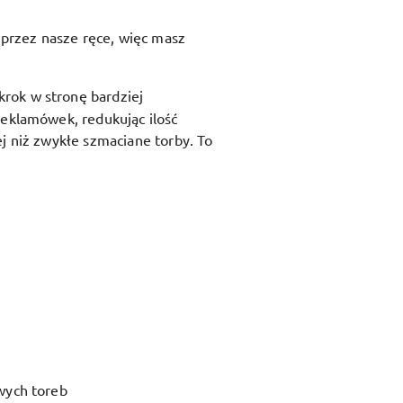
przez nasze ręce, więc masz
krok w stronę bardziej
reklamówek, redukując ilość
j niż zwykłe szmaciane torby. To
wych toreb