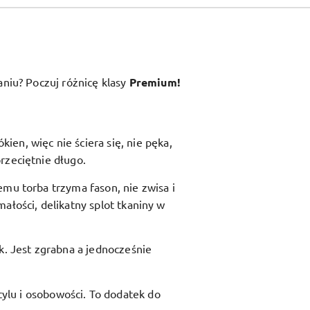
aniu? Poczuj różnicę klasy
Premium!
en, więc nie ściera się, nie pęka,
rzeciętnie długo.
zemu torba trzyma fason, nie zwisa i
ałości, delikatny splot tkaniny w
ik. Jest zgrabna a jednocześnie
ylu i osobowości. To dodatek do