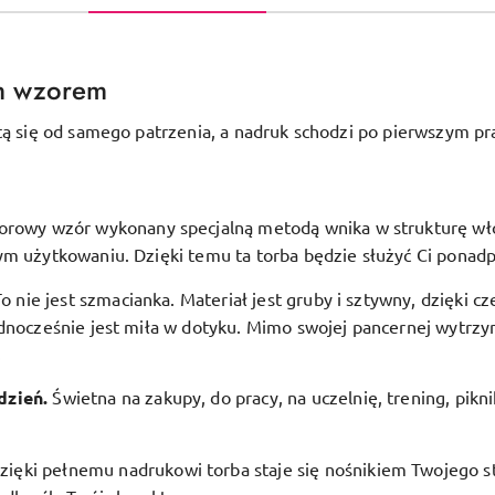
m wzorem
tą się od samego patrzenia, a nadruk schodzi po pierwszym pr
orowy wzór wykonany specjalną metodą wnika w strukturę włóki
ym użytkowaniu. Dzięki temu ta torba będzie służyć Ci ponadp
To nie jest szmacianka. Materiał jest gruby i sztywny, dzięki c
dnocześnie jest miła w dotyku. Mimo swojej pancernej wytrzym
.
dzień.
Świetna na zakupy, do pracy, na uczelnię, trening, pikn
zięki pełnemu nadrukowi torba staje się nośnikiem Twojego st