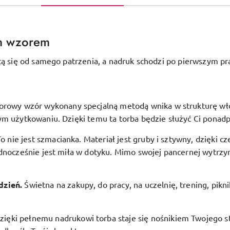
m wzorem
tą się od samego patrzenia, a nadruk schodzi po pierwszym pr
orowy wzór wykonany specjalną metodą wnika w strukturę włóki
ym użytkowaniu. Dzięki temu ta torba będzie służyć Ci ponadp
To nie jest szmacianka. Materiał jest gruby i sztywny, dzięki c
dnocześnie jest miła w dotyku. Mimo swojej pancernej wytrzym
.
dzień.
Świetna na zakupy, do pracy, na uczelnię, trening, pikn
zięki pełnemu nadrukowi torba staje się nośnikiem Twojego st