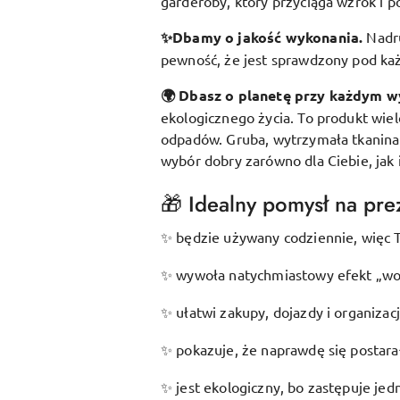
garderoby, który przyciąga wzrok i p
✨Dbamy o jakość wykonania.
Nadr
pewność, że jest sprawdzony pod k
🌍 Dbasz o planetę przy każdym w
ekologicznego życia. To produkt wie
odpadów. Gruba, wytrzymała tkanina s
wybór dobry zarówno dla Ciebie, jak 
🎁 Idealny pomysł na prez
będzie używany codziennie, więc T
✨
wywoła natychmiastowy efekt „wow
✨
ułatwi zakupy, dojazdy i organizac
✨
pokazuje, że naprawdę się postarał
✨
jest ekologiczny, bo zastępuje je
✨