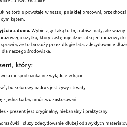
odkreśla Twój charakter.
uk na torbie powstaje w naszej
polskiej
pracowni, przechodzi 
ażdym kątem.
yjściu z domu.
Wybierając taką torbę, robisz mały, ale ważny 
lorazowego użytku, który zastępuje dziesiątki jednorazowych 
prawia, że torba służy przez długie lata, zdecydowanie dłuże
i dla naszego środowiska.
ent, który:
woja niespodzianka nie wyląduje w kącie
", bo kolorowy nadruk jest żywy i trwały
ję - jedna torba, mnóstwo zastosowań
eś - prezent jest oryginalny, niebanalny i praktyczny
dnorazówki i służy zdecydowanie dłużej od zwykłych materiało