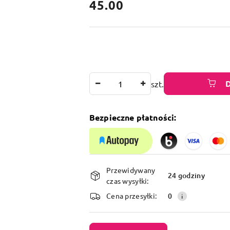
cena:
45.00
Ilość
szt.
Bezpieczne płatności:
Dostępność
Przewidywany
i
24 godziny
czas wysyłki:
dostawa
Cena przesyłki:
0