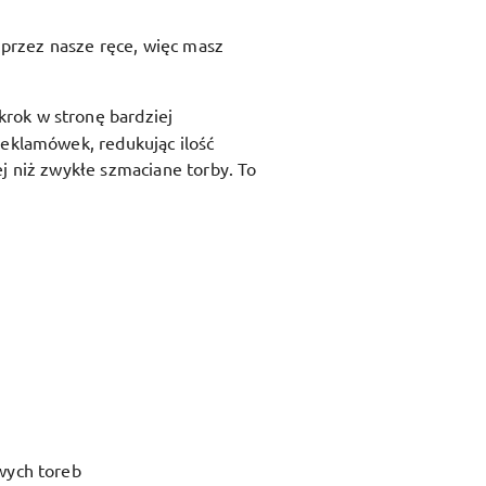
przez nasze ręce, więc masz
krok w stronę bardziej
reklamówek, redukując ilość
j niż zwykłe szmaciane torby. To
wych toreb