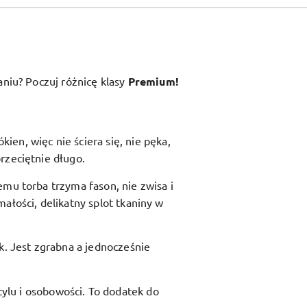
aniu? Poczuj różnicę klasy
Premium!
en, więc nie ściera się, nie pęka,
rzeciętnie długo.
zemu torba trzyma fason, nie zwisa i
ałości, delikatny splot tkaniny w
ik. Jest zgrabna a jednocześnie
ylu i osobowości. To dodatek do