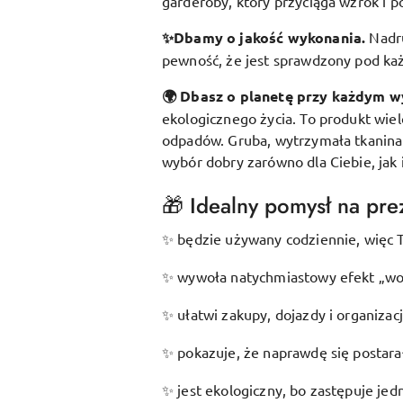
garderoby, który przyciąga wzrok i p
✨Dbamy o jakość wykonania.
Nadr
pewność, że jest sprawdzony pod k
🌍 Dbasz o planetę przy każdym w
ekologicznego życia. To produkt wie
odpadów. Gruba, wytrzymała tkanina s
wybór dobry zarówno dla Ciebie, jak 
🎁 Idealny pomysł na prez
będzie używany codziennie, więc T
✨
wywoła natychmiastowy efekt „wow
✨
ułatwi zakupy, dojazdy i organizac
✨
pokazuje, że naprawdę się postarał
✨
jest ekologiczny, bo zastępuje je
✨