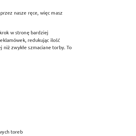
przez nasze ręce, więc masz
krok w stronę bardziej
reklamówek, redukując ilość
j niż zwykłe szmaciane torby. To
wych toreb