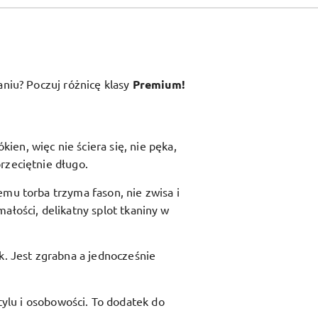
aniu? Poczuj różnicę klasy
Premium!
en, więc nie ściera się, nie pęka,
rzeciętnie długo.
zemu torba trzyma fason, nie zwisa i
ałości, delikatny splot tkaniny w
ik. Jest zgrabna a jednocześnie
ylu i osobowości. To dodatek do