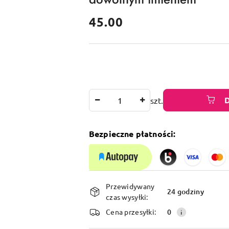
cena:
45.00
Ilość
szt.
Bezpieczne płatności:
Dostępność
Przewidywany
i
24 godziny
czas wysyłki:
dostawa
Cena przesyłki:
0