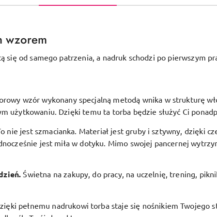
m wzorem
tą się od samego patrzenia, a nadruk schodzi po pierwszym pr
orowy wzór wykonany specjalną metodą wnika w strukturę włóki
ym użytkowaniu. Dzięki temu ta torba będzie służyć Ci ponadp
To nie jest szmacianka. Materiał jest gruby i sztywny, dzięki c
dnocześnie jest miła w dotyku. Mimo swojej pancernej wytrzym
.
dzień.
Świetna na zakupy, do pracy, na uczelnię, trening, pikn
zięki pełnemu nadrukowi torba staje się nośnikiem Twojego st