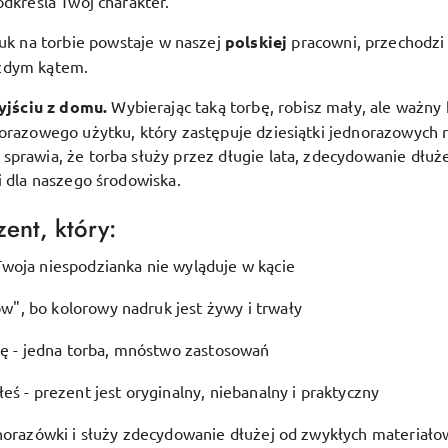
odkreśla Twój charakter.
uk na torbie powstaje w naszej
polskiej
pracowni, przechodzi 
ażdym kątem.
yjściu z domu.
Wybierając taką torbę, robisz mały, ale ważny 
lorazowego użytku, który zastępuje dziesiątki jednorazowych 
prawia, że torba służy przez długie lata, zdecydowanie dłuże
i dla naszego środowiska.
ent, który:
woja niespodzianka nie wyląduje w kącie
", bo kolorowy nadruk jest żywy i trwały
ję - jedna torba, mnóstwo zastosowań
eś - prezent jest oryginalny, niebanalny i praktyczny
dnorazówki i służy zdecydowanie dłużej od zwykłych materiało