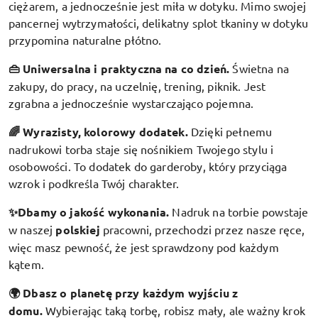
ciężarem, a jednocześnie jest miła w dotyku. Mimo swojej
pancernej wytrzymałości, delikatny splot tkaniny w dotyku
przypomina naturalne płótno.
👜 Uniwersalna i praktyczna na co dzień.
Świetna na
zakupy, do pracy, na uczelnię, trening, piknik. Jest
zgrabna a jednocześnie wystarczająco pojemna.
🌈 Wyrazisty, kolorowy dodatek
.
Dzięki pełnemu
nadrukowi torba staje się nośnikiem Twojego stylu i
osobowości. To dodatek do garderoby, który przyciąga
wzrok i podkreśla Twój charakter.
✨Dbamy o jakość wykonania.
Nadruk na torbie powstaje
w naszej
polskiej
pracowni, przechodzi przez nasze ręce,
więc masz pewność, że jest sprawdzony pod każdym
kątem.
🌍 Dbasz o planetę przy każdym wyjściu z
domu.
Wybierając taką torbę, robisz mały, ale ważny krok