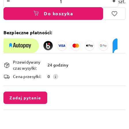
szt.
Do koszyka
Bezpieczne płatności:
Dostępność
Przewidywany
i
24 godziny
czas wysyłki:
dostawa
Cena przesyłki:
0
Zadaj pytanie