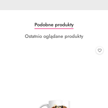
Produkty
Podobne produkty
Pomiń karuzelę produktów
o
Produkty
Ostatnio oglądane produkty
statusie:
o
statusie: