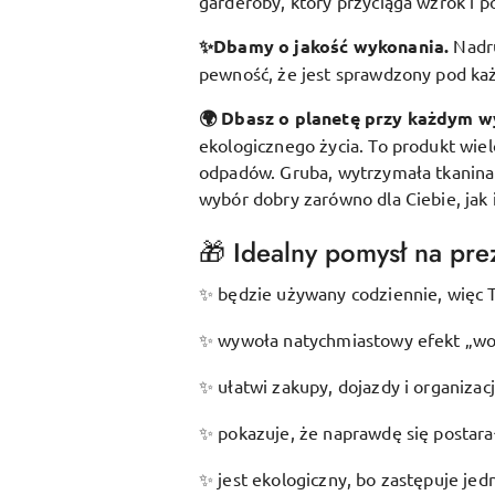
garderoby, który przyciąga wzrok i p
✨Dbamy o jakość wykonania.
Nadr
pewność, że jest sprawdzony pod k
🌍 Dbasz o planetę przy każdym w
ekologicznego życia. To produkt wie
odpadów. Gruba, wytrzymała tkanina s
wybór dobry zarówno dla Ciebie, jak 
🎁 Idealny pomysł na prez
będzie używany codziennie, więc T
✨
wywoła natychmiastowy efekt „wow
✨
ułatwi zakupy, dojazdy i organizac
✨
pokazuje, że naprawdę się postarał
✨
jest ekologiczny, bo zastępuje je
✨