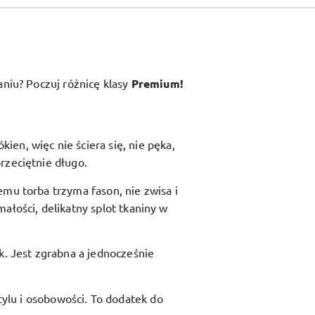
aniu? Poczuj różnicę klasy
Premium!
en, więc nie ściera się, nie pęka,
rzeciętnie długo.
zemu torba trzyma fason, nie zwisa i
ałości, delikatny splot tkaniny w
ik. Jest zgrabna a jednocześnie
ylu i osobowości. To dodatek do