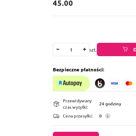
cena:
45.00
Ilość
szt.
Bezpieczne płatności:
Dostępność
Przewidywany
i
24 godziny
czas wysyłki:
dostawa
Cena przesyłki:
0