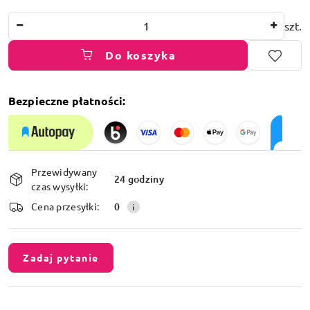
Ilość
szt.
Do koszyka
Bezpieczne płatności:
Dostępność
Przewidywany
i
24 godziny
czas wysyłki:
dostawa
Cena przesyłki:
0
Zadaj pytanie