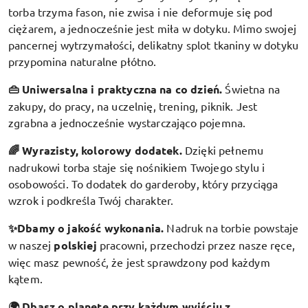
torba trzyma fason, nie zwisa i nie deformuje się pod
ciężarem, a jednocześnie jest miła w dotyku. Mimo swojej
pancernej wytrzymałości, delikatny splot tkaniny w dotyku
przypomina naturalne płótno.
👜 Uniwersalna i praktyczna na co dzień.
Świetna na
zakupy, do pracy, na uczelnię, trening, piknik. Jest
zgrabna a jednocześnie wystarczająco pojemna.
🌈 Wyrazisty, kolorowy dodatek
.
Dzięki pełnemu
nadrukowi torba staje się nośnikiem Twojego stylu i
osobowości. To dodatek do garderoby, który przyciąga
wzrok i podkreśla Twój charakter.
✨Dbamy o jakość wykonania.
Nadruk na torbie powstaje
w naszej
polskiej
pracowni, przechodzi przez nasze ręce,
więc masz pewność, że jest sprawdzony pod każdym
kątem.
🌍 Dbasz o planetę przy każdym wyjściu z