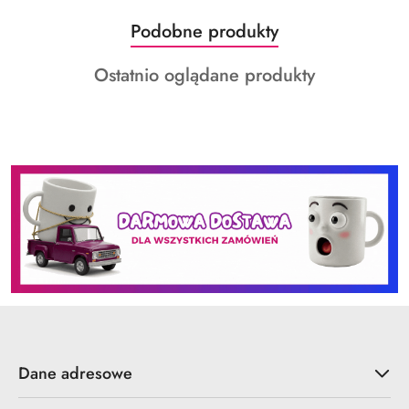
Produkty
Podobne produkty
Pomiń karuzelę produktów
o
Produkty
Ostatnio oglądane produkty
statusie:
o
statusie:
Dane adresowe