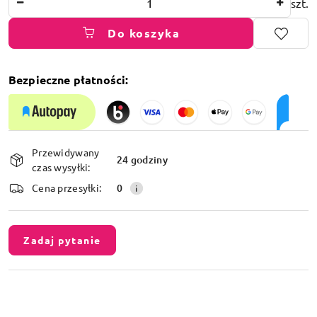
szt.
Do koszyka
Bezpieczne płatności:
Dostępność
Przewidywany
i
24 godziny
czas wysyłki:
dostawa
Cena przesyłki:
0
Zadaj pytanie