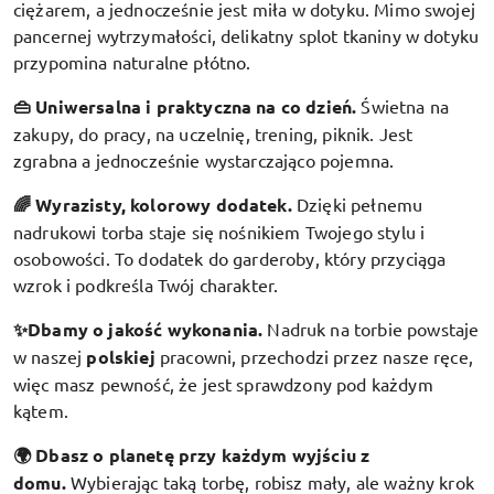
ciężarem, a jednocześnie jest miła w dotyku. Mimo swojej
pancernej wytrzymałości, delikatny splot tkaniny w dotyku
przypomina naturalne płótno.
👜 Uniwersalna i praktyczna na co dzień.
Świetna na
zakupy, do pracy, na uczelnię, trening, piknik. Jest
zgrabna a jednocześnie wystarczająco pojemna.
🌈 Wyrazisty, kolorowy dodatek
.
Dzięki pełnemu
nadrukowi torba staje się nośnikiem Twojego stylu i
osobowości. To dodatek do garderoby, który przyciąga
wzrok i podkreśla Twój charakter.
✨Dbamy o jakość wykonania.
Nadruk na torbie powstaje
w naszej
polskiej
pracowni, przechodzi przez nasze ręce,
więc masz pewność, że jest sprawdzony pod każdym
kątem.
🌍 Dbasz o planetę przy każdym wyjściu z
domu.
Wybierając taką torbę, robisz mały, ale ważny krok