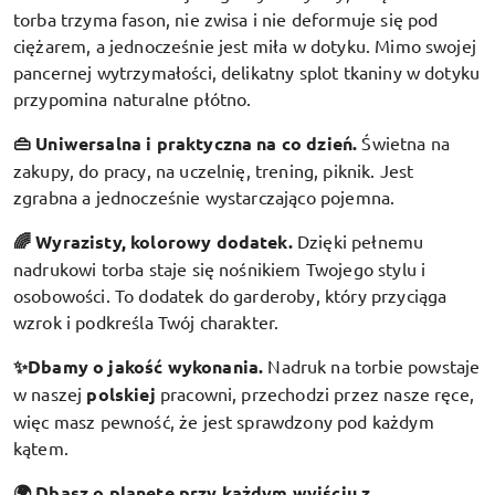
torba trzyma fason, nie zwisa i nie deformuje się pod
ciężarem, a jednocześnie jest miła w dotyku. Mimo swojej
pancernej wytrzymałości, delikatny splot tkaniny w dotyku
przypomina naturalne płótno.
👜 Uniwersalna i praktyczna na co dzień.
Świetna na
zakupy, do pracy, na uczelnię, trening, piknik. Jest
zgrabna a jednocześnie wystarczająco pojemna.
🌈 Wyrazisty, kolorowy dodatek
.
Dzięki pełnemu
nadrukowi torba staje się nośnikiem Twojego stylu i
osobowości. To dodatek do garderoby, który przyciąga
wzrok i podkreśla Twój charakter.
✨Dbamy o jakość wykonania.
Nadruk na torbie powstaje
w naszej
polskiej
pracowni, przechodzi przez nasze ręce,
więc masz pewność, że jest sprawdzony pod każdym
kątem.
🌍 Dbasz o planetę przy każdym wyjściu z