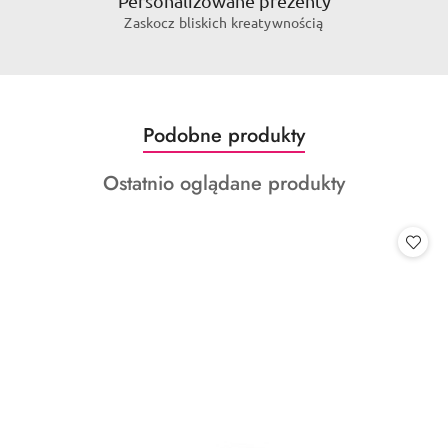
Personalizowane prezenty
Zaskocz bliskich kreatywnością
Produkty
Podobne produkty
Pomiń karuzelę produktów
o
Produkty
Ostatnio oglądane produkty
statusie:
o
statusie: