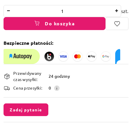
Ilość
szt.
Do koszyka
Bezpieczne płatności:
Dostępność
Przewidywany
i
24 godziny
czas wysyłki:
dostawa
Cena przesyłki:
0
Zadaj pytanie