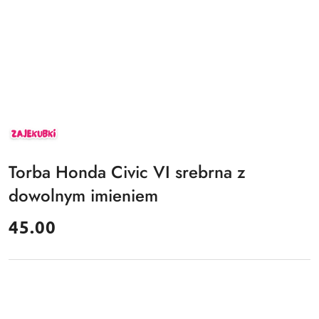
ZAJEKUBKI
Torba Honda Civic VI srebrna z
dowolnym imieniem
cena:
45.00