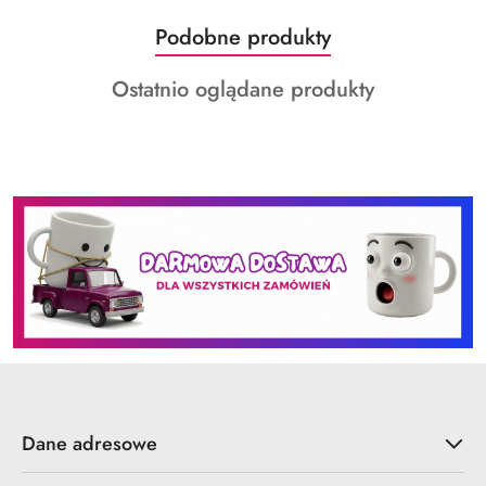
Produkty
Podobne produkty
Pomiń karuzelę produktów
o
Produkty
Ostatnio oglądane produkty
statusie:
o
statusie:
Dane adresowe