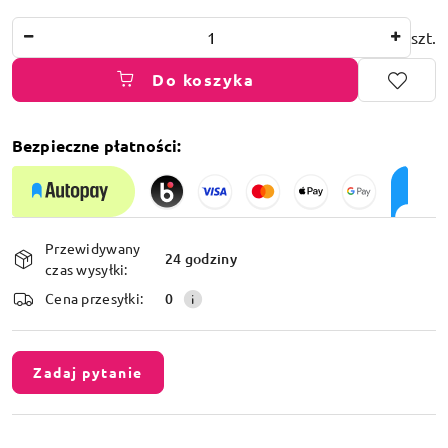
Ilość
szt.
Do koszyka
Bezpieczne płatności:
Dostępność
Przewidywany
i
24 godziny
czas wysyłki:
dostawa
Cena przesyłki:
0
Zadaj pytanie