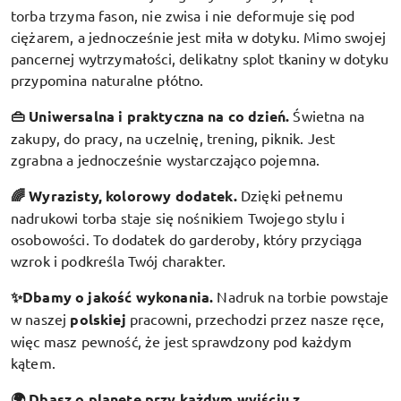
torba trzyma fason, nie zwisa i nie deformuje się pod
ciężarem, a jednocześnie jest miła w dotyku. Mimo swojej
pancernej wytrzymałości, delikatny splot tkaniny w dotyku
przypomina naturalne płótno.
👜 Uniwersalna i praktyczna na co dzień.
Świetna na
zakupy, do pracy, na uczelnię, trening, piknik. Jest
zgrabna a jednocześnie wystarczająco pojemna.
🌈 Wyrazisty, kolorowy dodatek
.
Dzięki pełnemu
nadrukowi torba staje się nośnikiem Twojego stylu i
osobowości. To dodatek do garderoby, który przyciąga
wzrok i podkreśla Twój charakter.
✨Dbamy o jakość wykonania.
Nadruk na torbie powstaje
w naszej
polskiej
pracowni, przechodzi przez nasze ręce,
więc masz pewność, że jest sprawdzony pod każdym
kątem.
🌍 Dbasz o planetę przy każdym wyjściu z