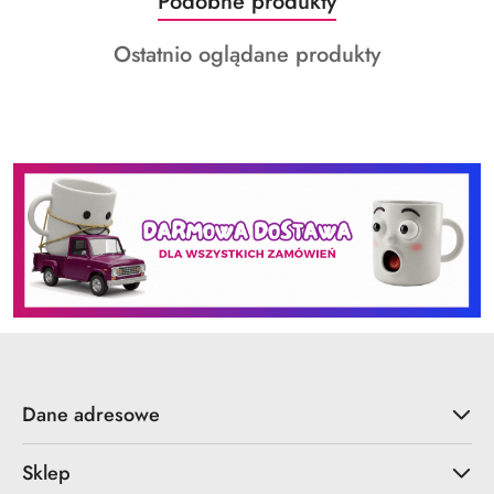
Produkty
Podobne produkty
Pomiń karuzelę produktów
o
Produkty
Ostatnio oglądane produkty
statusie:
o
statusie:
Dane adresowe
Sklep