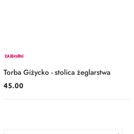
ZAJEKUBKI
Torba Giżycko - stolica żeglarstwa
cena:
45.00
Ilość