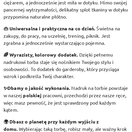
ciężarem, a jednocześnie jest miła w dotyku. Mimo swojej
pancernej wytrzymałości, delikatny splot tkaniny w dotyku
przypomina naturalne płótno.
👜 Uniwersalna i praktyczna na co dzień.
Świetna na
zakupy, do pracy, na uczelnię, trening, piknik. Jest
zgrabna a jednocześnie wystarczająco pojemna.
🌈 Wyrazisty, kolorowy dodatek
.
Dzięki pełnemu
nadrukowi torba staje się nośnikiem Twojego stylu i
osobowości. To dodatek do garderoby, który przyciąga
wzrok i podkreśla Twój charakter.
✨Dbamy o jakość wykonania.
Nadruk na torbie powstaje
w naszej
polskiej
pracowni, przechodzi przez nasze ręce,
więc masz pewność, że jest sprawdzony pod każdym
kątem.
🌍 Dbasz o planetę przy każdym wyjściu z
domu.
Wybierając taką torbę, robisz mały, ale ważny krok