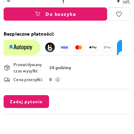
szt.
Do koszyka
Bezpieczne płatności:
Dostępność
Przewidywany
i
24 godziny
czas wysyłki:
dostawa
Cena przesyłki:
0
Zadaj pytanie