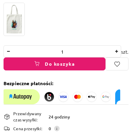
Ilość
szt.
Do koszyka
Bezpieczne płatności:
Dostępność
Przewidywany
i
24 godziny
czas wysyłki:
dostawa
Cena przesyłki:
0