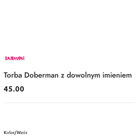
ZAJEKUBKI
Torba Doberman z dowolnym imieniem
cena:
45.00
Wariant
Kolor/Wzór