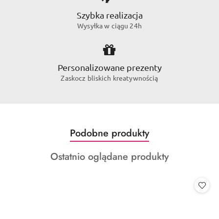
Szybka realizacja
Wysyłka w ciągu 24h
Personalizowane prezenty
Zaskocz bliskich kreatywnością
Produkty
Podobne produkty
Pomiń karuzelę produktów
o
Produkty
Ostatnio oglądane produkty
statusie:
o
statusie: