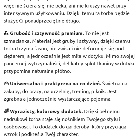
więc nie ściera się, nie pęka, ani nie kruszy nawet przy
intensywnym użytkowaniu. Dzięki temu ta torba będzie
służyć Ci ponadprzeciętnie długo.
💪 Grubość i sztywność premium
.
To nie jest
szmacianka. Materiał jest gruby i sztywny, dzięki czemu
torba trzyma fason, nie zwisa i nie deformuje się pod
ciężarem, a jednocześnie jest miła w dotyku. Mimo swojej
pancernej wytrzymałości, delikatny splot tkaniny w dotyku
przypomina naturalne płótno.
👜 Uniwersalna i praktyczna na co dzień.
Świetna na
zakupy, do pracy, na uczelnię, trening, piknik. Jest
zgrabna a jednocześnie wystarczająco pojemna.
🌈 Wyrazisty, kolorowy dodatek
.
Dzięki pełnemu
nadrukowi torba staje się nośnikiem Twojego stylu i
osobowości. To dodatek do garderoby, który przyciąga
wzrok i podkreśla Twój charakter.