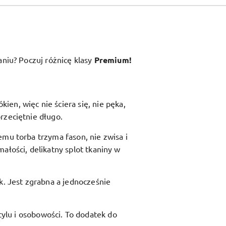
aniu? Poczuj różnicę klasy
Premium!
en, więc nie ściera się, nie pęka,
rzeciętnie długo.
zemu torba trzyma fason, nie zwisa i
ałości, delikatny splot tkaniny w
ik. Jest zgrabna a jednocześnie
ylu i osobowości. To dodatek do