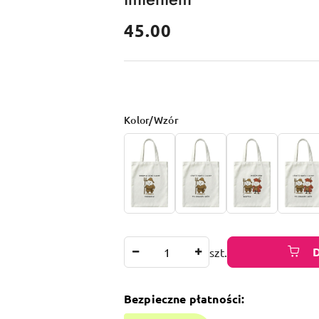
cena:
45.00
Wariant
Kolor/Wzór
Ilość
szt.
Bezpieczne płatności: