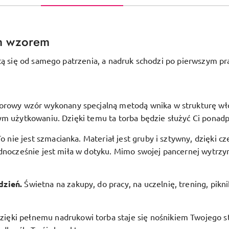
m wzorem
tą się od samego patrzenia, a nadruk schodzi po pierwszym pr
orowy wzór wykonany specjalną metodą wnika w strukturę włóki
ym użytkowaniu. Dzięki temu ta torba będzie służyć Ci ponadp
To nie jest szmacianka. Materiał jest gruby i sztywny, dzięki c
dnocześnie jest miła w dotyku. Mimo swojej pancernej wytrzym
.
dzień.
Świetna na zakupy, do pracy, na uczelnię, trening, pikn
zięki pełnemu nadrukowi torba staje się nośnikiem Twojego st