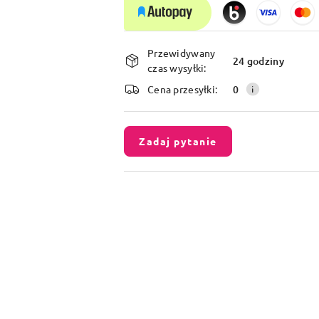
Dostępność
Przewidywany
i
24 godziny
czas wysyłki:
dostawa
Cena przesyłki:
0
Zadaj pytanie