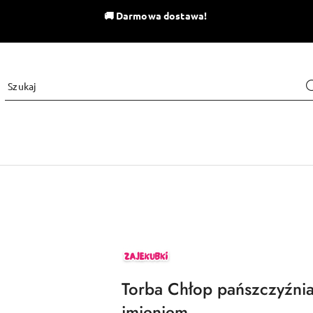
🚚
Darmowa dostawa!
ZAJEKUBKI
Torba Chłop pańszczyźni
imieniem