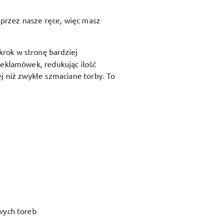
przez nasze ręce, więc masz
krok w stronę bardziej
reklamówek, redukując ilość
j niż zwykłe szmaciane torby. To
wych toreb