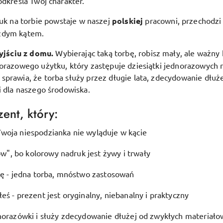
odkreśla Twój charakter.
uk na torbie powstaje w naszej
polskiej
pracowni, przechodzi 
ażdym kątem.
yjściu z domu.
Wybierając taką torbę, robisz mały, ale ważny 
lorazowego użytku, który zastępuje dziesiątki jednorazowych 
prawia, że torba służy przez długie lata, zdecydowanie dłuże
i dla naszego środowiska.
ent, który:
woja niespodzianka nie wyląduje w kącie
", bo kolorowy nadruk jest żywy i trwały
ję - jedna torba, mnóstwo zastosowań
eś - prezent jest oryginalny, niebanalny i praktyczny
dnorazówki i służy zdecydowanie dłużej od zwykłych materiało