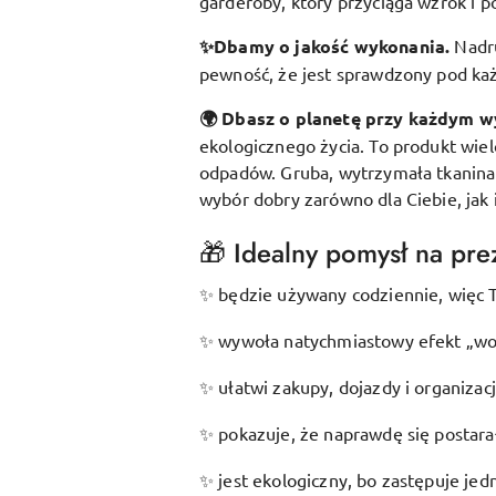
garderoby, który przyciąga wzrok i p
✨Dbamy o jakość wykonania.
Nadr
pewność, że jest sprawdzony pod k
🌍 Dbasz o planetę przy każdym w
ekologicznego życia. To produkt wie
odpadów. Gruba, wytrzymała tkanina s
wybór dobry zarówno dla Ciebie, jak 
🎁 Idealny pomysł na prez
będzie używany codziennie, więc T
✨
wywoła natychmiastowy efekt „wow
✨
ułatwi zakupy, dojazdy i organizac
✨
pokazuje, że naprawdę się postarał
✨
jest ekologiczny, bo zastępuje je
✨