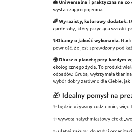
👜 Uniwersalna i praktyczna na co 
wystarczająco pojemna.
🌈 Wyrazisty, kolorowy dodatek
.
D
garderoby, który przyciąga wzrok i p
✨Dbamy o jakość wykonania.
Nadr
pewność, że jest sprawdzony pod k
🌍 Dbasz o planetę przy każdym w
ekologicznego życia. To produkt wie
odpadów. Gruba, wytrzymała tkanina s
wybór dobry zarówno dla Ciebie, jak 
🎁 Idealny pomysł na prez
będzie używany codziennie, więc T
✨
wywoła natychmiastowy efekt „wow
✨
ułatwi zakupy, dojazdy i organizac
✨