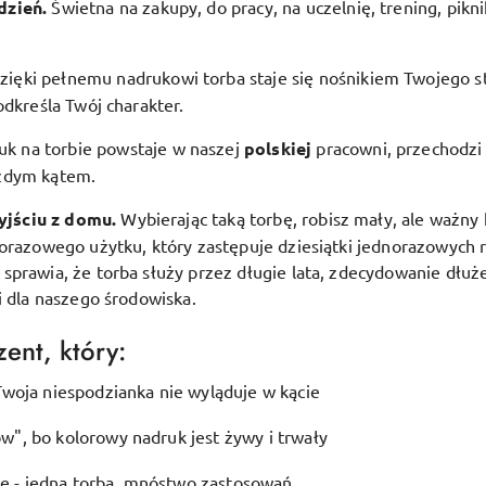
dzień.
Świetna na zakupy, do pracy, na uczelnię, trening, pikn
zięki pełnemu nadrukowi torba staje się nośnikiem Twojego st
odkreśla Twój charakter.
uk na torbie powstaje w naszej
polskiej
pracowni, przechodzi 
ażdym kątem.
yjściu z domu.
Wybierając taką torbę, robisz mały, ale ważny 
lorazowego użytku, który zastępuje dziesiątki jednorazowych 
prawia, że torba służy przez długie lata, zdecydowanie dłuże
i dla naszego środowiska.
ent, który:
woja niespodzianka nie wyląduje w kącie
", bo kolorowy nadruk jest żywy i trwały
ję - jedna torba, mnóstwo zastosowań