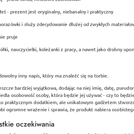
eś - prezent jest oryginalny, niebanalny i praktyczny
dnorazówki i służy zdecydowanie dłużej od zwykłych materiało
nie pruje
łki, nauczycielki, koleżanki z pracy, a nawet jako drobny upo
dowolny inny napis, który ma znaleźć się na torbie.
jeszcze bardziej wyjątkowa, dodając na niej imię, datę, pseudo
iedla osobowość osoby, która będzie jej używać - czy to będz
tylko praktycznym dodatkiem, ale unikatowym gadżetem stwor
robi ogromne wrażenie i sprawia, że produkt nabiera osobisteg
stkie oczekiwania