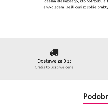
Idealna dla każdego, kto potrzebuje
a wyglądem. Jeśli cenisz sobie prakt
Dostawa za 0 zł
Gratis to uczciwa cena
Produk
Podobn
Pomiń karuzelę produktów
o