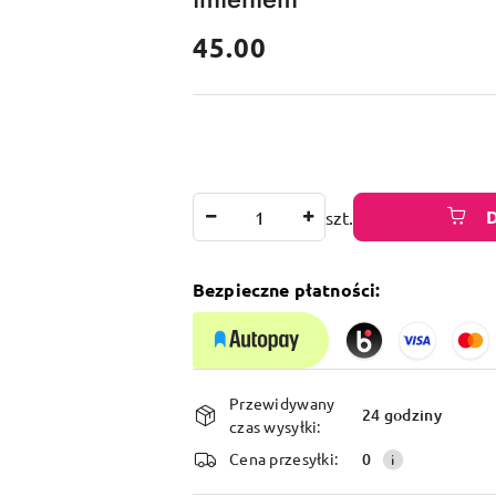
cena:
45.00
Ilość
szt.
Bezpieczne płatności:
Dostępność
Przewidywany
i
24 godziny
czas wysyłki:
dostawa
Cena przesyłki:
0