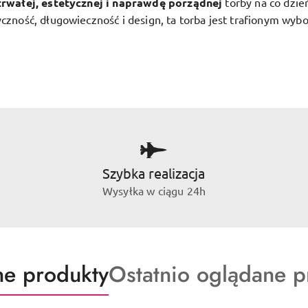
trwałej, estetycznej i naprawdę porządnej
torby na co dzie
yczność, długowieczność i design, ta torba jest trafionym wyb
Szybka realizacja
Wysyłka w ciągu 24h
ty
Produkty
e produkty
Ostatnio oglądane p
o