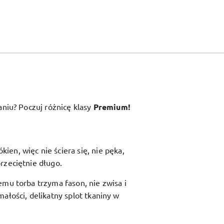
aniu? Poczuj różnicę klasy
Premium!
en, więc nie ściera się, nie pęka,
rzeciętnie długo.
zemu torba trzyma fason, nie zwisa i
ałości, delikatny splot tkaniny w