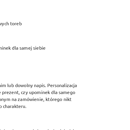
wych toreb
minek dla samej siebie
nim lub dowolny napis. Personalizacja
ie prezent, czy upominek dla samego
zonym na zamówienie, którego nikt
o charakteru.