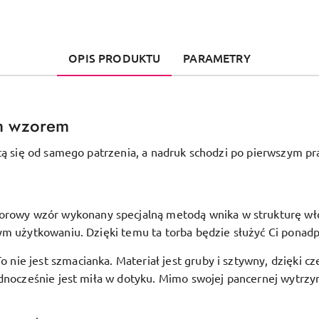
OPIS PRODUKTU
PARAMETRY
m wzorem
tą się od samego patrzenia, a nadruk schodzi po pierwszym pr
orowy wzór wykonany specjalną metodą wnika w strukturę włóki
ym użytkowaniu. Dzięki temu ta torba będzie służyć Ci ponadp
To nie jest szmacianka. Materiał jest gruby i sztywny, dzięki c
dnocześnie jest miła w dotyku. Mimo swojej pancernej wytrzym
.