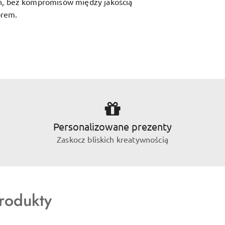
ń, bez kompromisów między jakością
orem.
Personalizowane prezenty
Zaskocz bliskich kreatywnością
rodukty