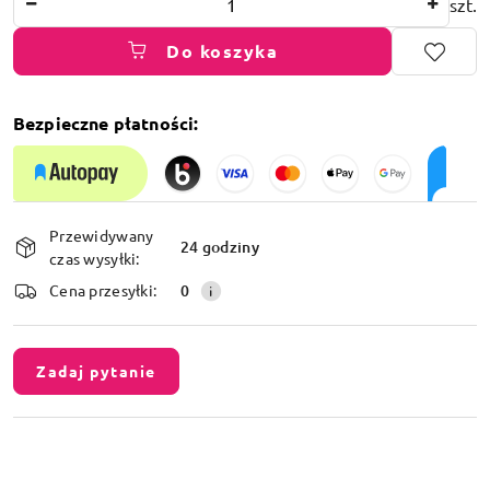
szt.
Do koszyka
Bezpieczne płatności:
Dostępność
Przewidywany
i
24 godziny
czas wysyłki:
dostawa
Cena przesyłki:
0
Zadaj pytanie