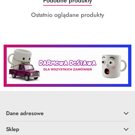
Produkty
Podobne produkty
Pomiń karuzelę produktów
o
Produkty
Ostatnio oglądane produkty
statusie:
o
statusie:
Dane adresowe
Sklep