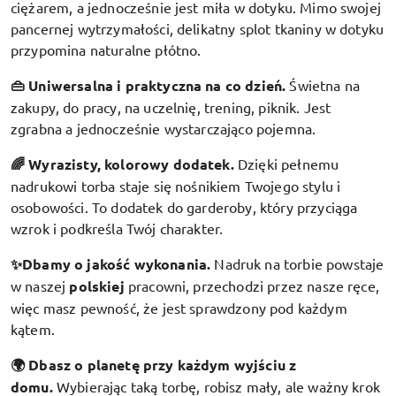
ciężarem, a jednocześnie jest miła w dotyku. Mimo swojej
pancernej wytrzymałości, delikatny splot tkaniny w dotyku
przypomina naturalne płótno.
👜 Uniwersalna i praktyczna na co dzień.
Świetna na
zakupy, do pracy, na uczelnię, trening, piknik. Jest
zgrabna a jednocześnie wystarczająco pojemna.
🌈 Wyrazisty, kolorowy dodatek
.
Dzięki pełnemu
nadrukowi torba staje się nośnikiem Twojego stylu i
osobowości. To dodatek do garderoby, który przyciąga
wzrok i podkreśla Twój charakter.
✨Dbamy o jakość wykonania.
Nadruk na torbie powstaje
w naszej
polskiej
pracowni, przechodzi przez nasze ręce,
więc masz pewność, że jest sprawdzony pod każdym
kątem.
🌍 Dbasz o planetę przy każdym wyjściu z
domu.
Wybierając taką torbę, robisz mały, ale ważny krok