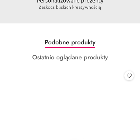
Personalizowane prezenty
Zaskocz bliskich kreatywnością
Produkty
Podobne produkty
Pomiń karuzelę produktów
o
Produkty
Ostatnio oglądane produkty
statusie:
o
statusie: