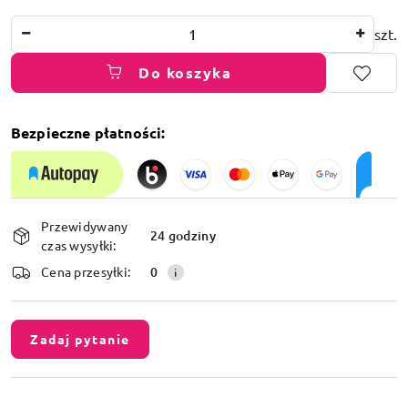
Ilość
szt.
Do koszyka
Bezpieczne płatności:
Dostępność
Przewidywany
i
24 godziny
czas wysyłki:
dostawa
Cena przesyłki:
0
Zadaj pytanie