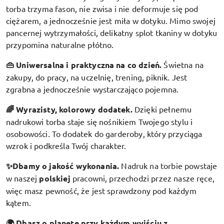
torba trzyma fason, nie zwisa i nie deformuje się pod
ciężarem, a jednocześnie jest miła w dotyku. Mimo swojej
pancernej wytrzymałości, delikatny splot tkaniny w dotyku
przypomina naturalne płótno.
👜 Uniwersalna i praktyczna na co dzień.
Świetna na
zakupy, do pracy, na uczelnię, trening, piknik. Jest
zgrabna a jednocześnie wystarczająco pojemna.
🌈 Wyrazisty, kolorowy dodatek
.
Dzięki pełnemu
nadrukowi torba staje się nośnikiem Twojego stylu i
osobowości. To dodatek do garderoby, który przyciąga
wzrok i podkreśla Twój charakter.
✨Dbamy o jakość wykonania.
Nadruk na torbie powstaje
w naszej
polskiej
pracowni, przechodzi przez nasze ręce,
więc masz pewność, że jest sprawdzony pod każdym
kątem.
🌍 Dbasz o planetę przy każdym wyjściu z