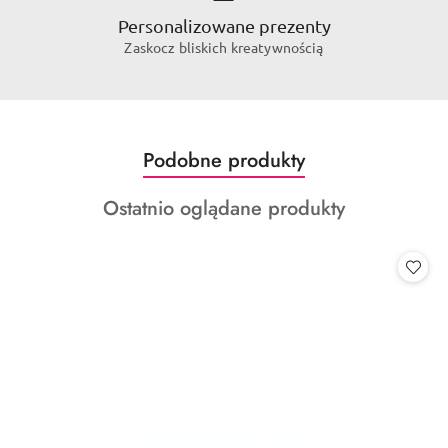
Personalizowane prezenty
Zaskocz bliskich kreatywnością
Produkty
Podobne produkty
Pomiń karuzelę produktów
o
Produkty
Ostatnio oglądane produkty
statusie:
o
statusie: