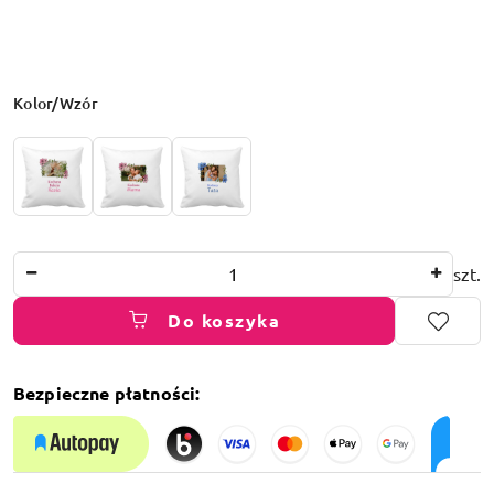
Wariant
Kolor/Wzór
Ilość
szt.
Do koszyka
Bezpieczne płatności:
Dostępność