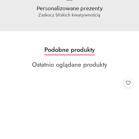
Personalizowane prezenty
Zaskocz bliskich kreatywnością
Produkty
Podobne produkty
Pomiń karuzelę produktów
o
Produkty
Ostatnio oglądane produkty
statusie:
o
statusie: