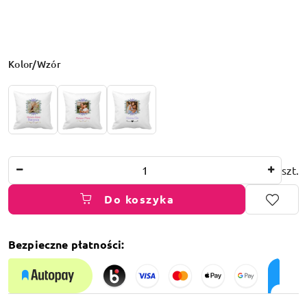
Wariant
Kolor/Wzór
Ilość
szt.
Do koszyka
Bezpieczne płatności:
Dostępność