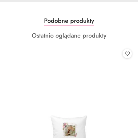
Produkty
Podobne produkty
Pomiń karuzelę produktów
o
Produkty
Ostatnio oglądane produkty
statusie:
o
statusie: