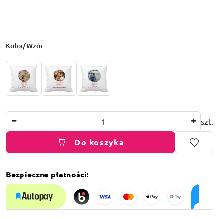
Wariant
Kolor/Wzór
Ilość
szt.
Do koszyka
Bezpieczne płatności:
Dostępność