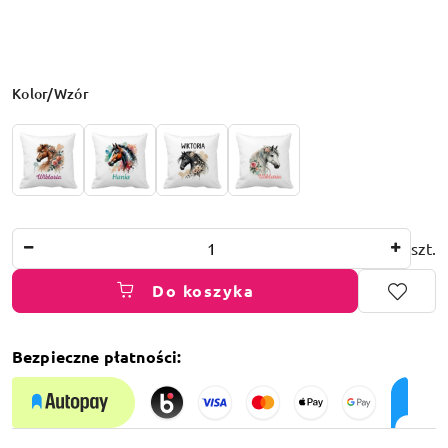
Wariant
Kolor/Wzór
Ilość
szt.
Do koszyka
Bezpieczne płatności:
Dostępność