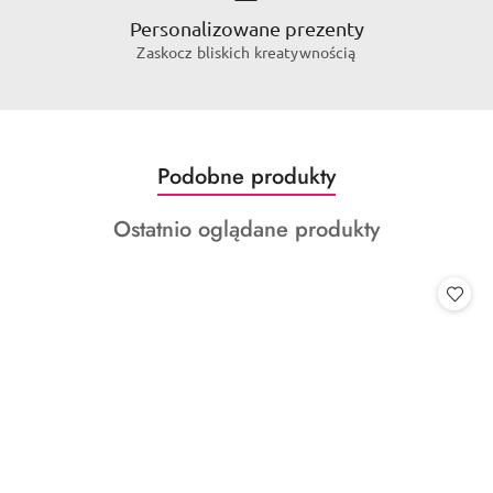
Personalizowane prezenty
Zaskocz bliskich kreatywnością
Produkty
Podobne produkty
Pomiń karuzelę produktów
o
Produkty
Ostatnio oglądane produkty
statusie:
o
statusie: